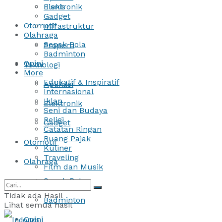
Bisnis
Elektronik
Gadget
Otomotif
Infrastruktur
Olahraga
Sepak Bola
Properti
Badminton
Opini
Teknologi
More
Edukatif & Inspiratif
Aplikasi
Internasional
Iklan
Elektronik
Seni dan Budaya
Religi
Gadget
Catatan Ringan
Ruang Pajak
Otomotif
Kuliner
Traveling
Olahraga
Film dan Musik
Sepak Bola
Tidak ada Hasil
Badminton
Lihat semua hasil
Opini