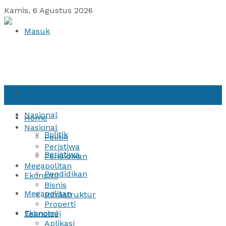
Kamis, 6 Agustus 2026
Masuk
Home
Nasional
Home
Nasional
Politik
Politik
Peristiwa
Peristiwa
Pendidikan
Megapolitan
Pendidikan
Ekonomi
Bisnis
Megapolitan
Infrastruktur
Properti
Ekonomi
Teknologi
Aplikasi