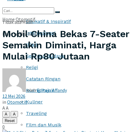
More
Home
Otomotif
Edukatif & Inspiratif
Tidak ada Hasil
Mobil China Bekas 7-Seater
Internasional
Lihat semua hasil
Semakin Diminati, Harga
Iklan
Mulai Rp80 Jutaan
Seni dan Budaya
Religi
Catatan Ringan
oleh
Editor : Affandy
Ruang Pajak
12 Mei 2026
in
Otomotif
Kuliner
A
A
Traveling
A
A
Reset
Film dan Musik
0