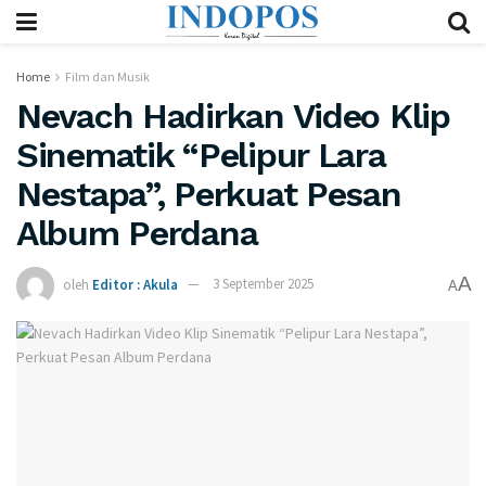
Home
Film dan Musik
Nevach Hadirkan Video Klip
Sinematik “Pelipur Lara
Nestapa”, Perkuat Pesan
Album Perdana
A
oleh
Editor : Akula
3 September 2025
A