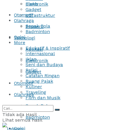
Bisnis
Elektronik
Gadget
Otomotif
Infrastruktur
Olahraga
Sepak Bola
Properti
Badminton
Opini
Teknologi
More
Edukatif & Inspiratif
Aplikasi
Internasional
Iklan
Elektronik
Seni dan Budaya
Religi
Gadget
Catatan Ringan
Ruang Pajak
Otomotif
Kuliner
Traveling
Olahraga
Film dan Musik
Sepak Bola
Tidak ada Hasil
Badminton
Lihat semua hasil
Opini