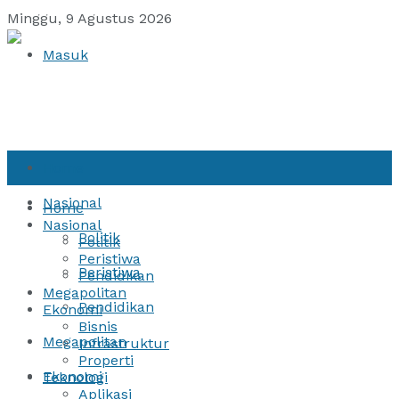
Minggu, 9 Agustus 2026
Masuk
Home
Nasional
Home
Nasional
Politik
Politik
Peristiwa
Peristiwa
Pendidikan
Megapolitan
Pendidikan
Ekonomi
Bisnis
Megapolitan
Infrastruktur
Properti
Ekonomi
Teknologi
Aplikasi