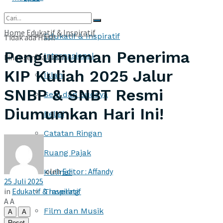
More
Home
Edukatif & Inspiratif
Edukatif & Inspiratif
Tidak ada Hasil
Pengumuman Penerima
Internasional
Lihat semua hasil
KIP Kuliah 2025 Jalur
Iklan
SNBP & SNBT Resmi
Seni dan Budaya
Diumumkan Hari Ini!
Religi
Catatan Ringan
Ruang Pajak
oleh
Editor : Affandy
Kuliner
25 Juli 2025
in
Edukatif & Inspiratif
Traveling
A
A
Film dan Musik
A
A
Reset