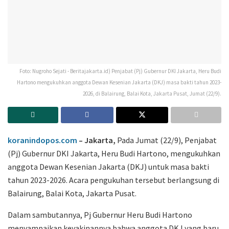
Foto: Nugroho Sejati - Beritajakarta.id) Penjabat (Pj) Gubernur DKI Jakarta, Heru Budi
Hartono mengukuhkan anggota Dewan Kesenian Jakarta (DKJ) masa bakti tahun 2023-
2026, di Balairung, Balai Kota, Jakarta Pusat, Jumat (22/9).
koranindopos.com
– Jakarta,
Pada Jumat (22/9), Penjabat
(Pj) Gubernur DKI Jakarta, Heru Budi Hartono, mengukuhkan
anggota Dewan Kesenian Jakarta (DKJ) untuk masa bakti
tahun 2023-2026. Acara pengukuhan tersebut berlangsung di
Balairung, Balai Kota, Jakarta Pusat.
Dalam sambutannya, Pj Gubernur Heru Budi Hartono
menyampaikan keyakinannya bahwa anggota DKJ yang baru