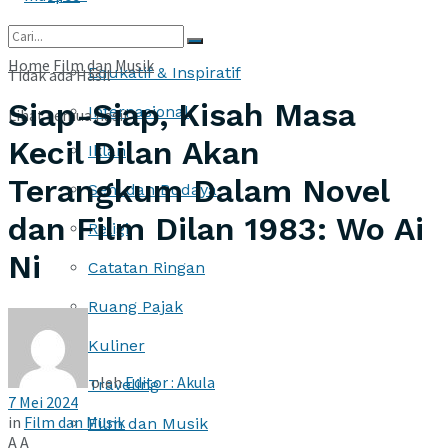
More
Home
Film dan Musik
Edukatif & Inspiratif
Tidak ada Hasil
Siap-Siap, Kisah Masa
Internasional
Lihat semua hasil
Kecil Dilan Akan
Iklan
Terangkum Dalam Novel
Seni dan Budaya
dan Film Dilan 1983: Wo Ai
Religi
Ni
Catatan Ringan
Ruang Pajak
Kuliner
oleh
Editor : Akula
Traveling
7 Mei 2024
in
Film dan Musik
Film dan Musik
A
A