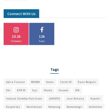
Connect With Us
10.2k
12k
Followers
Fans
Tags
Adira Finance
BKKBN
bumn
Covid-19
Dana Bergulir
Dki
DPR RI
haji
Honda
Huawei
IKN
Indosat Ooredoo Hutchison
JAKARTA
Jasa Raharja
Kapolri
Kaspersky
Kecelakaan
Kemenag
Kemendagri
kemenkes