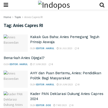
Home
Topik
Anies Capres RI
Tag:
Anies Capres RI
Kakak Gus Baha: Anies Pemegang Teguh
Prinsip Aswaja
OLEH
EDITOR : HAIRUL
16 JULI 2023
0
Benarkah Anies Dijegal?
OLEH
EDITOR : HAIRUL
27 JUNI 2023
0
AHY dan Puan Bertemu, Anies: Pendidikan
Politik Bagi Masyarakat
OLEH
EDITOR : HAIRUL
19 JUNI 2023
0
Kader PAN Deklarasi Dukung Anies Capres
2024
OLEH
EDITOR : DOE
7 MEI 2023
0