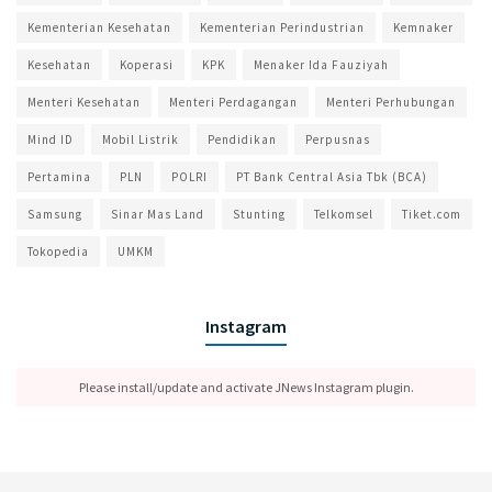
Kementerian Kesehatan
Kementerian Perindustrian
Kemnaker
Kesehatan
Koperasi
KPK
Menaker Ida Fauziyah
Menteri Kesehatan
Menteri Perdagangan
Menteri Perhubungan
Mind ID
Mobil Listrik
Pendidikan
Perpusnas
Pertamina
PLN
POLRI
PT Bank Central Asia Tbk (BCA)
Samsung
Sinar Mas Land
Stunting
Telkomsel
Tiket.com
Tokopedia
UMKM
Instagram
Please install/update and activate JNews Instagram plugin.