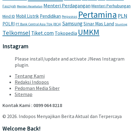
Menteri Perdagangan
Menteri Perhubungan
Fauziyah
Menteri Kesehatan
Pertamina
PLN
Mobil Listrik
Pendidikan
Mind ID
Perpusnas
Samsung
POLRI
Sinar Mas Land
PT Bank Central Asia Tbk (BCA)
Stunting
UMKM
Telkomsel
Tiket.com
Tokopedia
Instagram
Please install/update and activate JNews Instagram
plugin.
Tentang Kami
Redaksi Indopos
Pedoman Media Siber
Sitemap
Kontak Kami : 0899 064 8218
© 2026. Indopos Menyajikan Berita Aktual dan Terpercaya
Welcome Back!