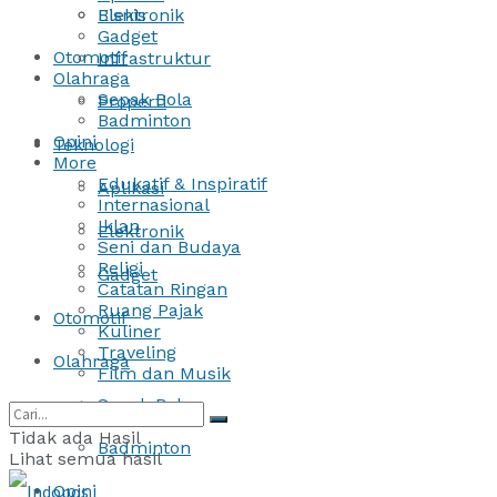
Bisnis
Elektronik
Gadget
Otomotif
Infrastruktur
Olahraga
Sepak Bola
Properti
Badminton
Opini
Teknologi
More
Edukatif & Inspiratif
Aplikasi
Internasional
Iklan
Elektronik
Seni dan Budaya
Religi
Gadget
Catatan Ringan
Ruang Pajak
Otomotif
Kuliner
Traveling
Olahraga
Film dan Musik
Sepak Bola
Tidak ada Hasil
Badminton
Lihat semua hasil
Opini