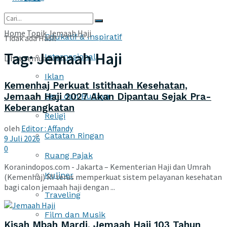
More
Home
Topik
Jemaah Haji
Edukatif & Inspiratif
Tidak ada Hasil
Tag:
Jemaah Haji
Internasional
Lihat semua hasil
Iklan
Kemenhaj Perkuat Istithaah Kesehatan,
Jemaah Haji 2027 Akan Dipantau Sejak Pra-
Seni dan Budaya
Keberangkatan
Religi
oleh
Editor : Affandy
Catatan Ringan
9 Juli 2026
0
Ruang Pajak
Koranindopos.com - Jakarta – Kementerian Haji dan Umrah
Kuliner
(Kemenhaj) RI terus memperkuat sistem pelayanan kesehatan
bagi calon jemaah haji dengan ...
Traveling
Film dan Musik
Kisah Mbah Mardi, Jemaah Haji 103 Tahun