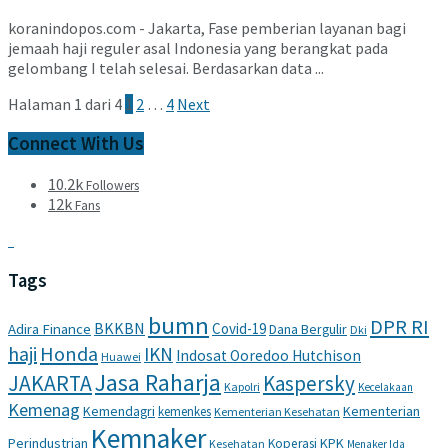
koranindopos.com - Jakarta, Fase pemberian layanan bagi
jemaah haji reguler asal Indonesia yang berangkat pada
gelombang I telah selesai. Berdasarkan data ...
Halaman 1 dari 4
1
2
…
4
Next
Connect With Us
10.2k
Followers
12k
Fans
Tags
bumn
DPR RI
BKKBN
Covid-19
Adira Finance
Dana Bergulir
Dki
haji
Honda
IKN
Indosat Ooredoo Hutchison
Huawei
Jasa Raharja
JAKARTA
Kaspersky
Kapolri
Kecelakaan
Kemenag
Kemendagri
Kementerian
kemenkes
Kementerian Kesehatan
Kemnaker
Perindustrian
KPK
Koperasi
Kesehatan
Menaker Ida