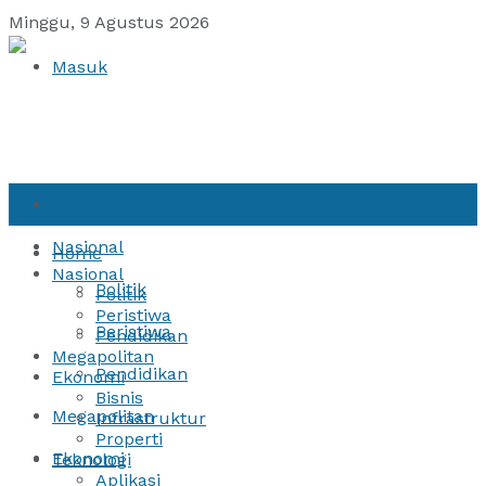
Minggu, 9 Agustus 2026
Masuk
Home
Nasional
Home
Nasional
Politik
Politik
Peristiwa
Peristiwa
Pendidikan
Megapolitan
Pendidikan
Ekonomi
Bisnis
Megapolitan
Infrastruktur
Properti
Ekonomi
Teknologi
Aplikasi