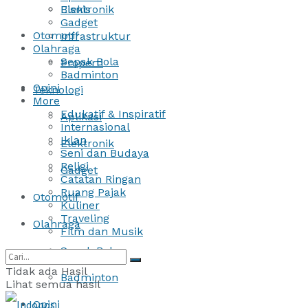
Bisnis
Elektronik
Gadget
Otomotif
Infrastruktur
Olahraga
Sepak Bola
Properti
Badminton
Opini
Teknologi
More
Edukatif & Inspiratif
Aplikasi
Internasional
Iklan
Elektronik
Seni dan Budaya
Religi
Gadget
Catatan Ringan
Ruang Pajak
Otomotif
Kuliner
Traveling
Olahraga
Film dan Musik
Sepak Bola
Tidak ada Hasil
Badminton
Lihat semua hasil
Opini