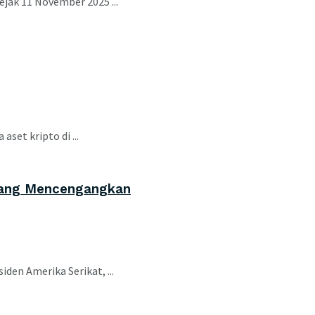
jak 11 November 2025 ...
et kripto di ...
 yang Mencengangkan
den Amerika Serikat, ...