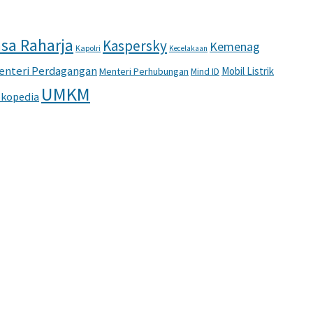
sa Raharja
Kaspersky
Kemenag
Kapolri
Kecelakaan
enteri Perdagangan
Mobil Listrik
Menteri Perhubungan
Mind ID
UMKM
kopedia