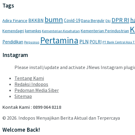
Tags
bumn
DPR RI
ha
BKKBN
Covid-19
Adira Finance
Dana Bergulir
Dki
K
Kemendagri
Kementerian Perindustrian
kemenkes
Kementerian Kesehatan
Pertamina
PLN
Pendidikan
POLRI
Perpusnas
PT Bank Central Asia 
Instagram
Please install/update and activate JNews Instagram plugi
Tentang Kami
Redaksi Indopos
Pedoman Media Siber
Sitemap
Kontak Kami : 0899 064 8218
© 2026. Indopos Menyajikan Berita Aktual dan Terpercaya
Welcome Back!