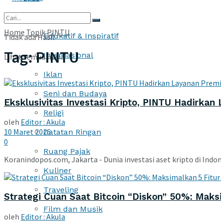
More
Home
Topik
PINTU
Edukatif & Inspiratif
Tidak ada Hasil
Tag:
PINTU
Internasional
Lihat semua hasil
Iklan
Seni dan Budaya
​Eksklusivitas Investasi Kripto, PINTU Hadirka
Religi
oleh
Editor : Akula
10 Maret 2026
Catatan Ringan
0
Ruang Pajak
Koranindopos.com, Jakarta - ​Dunia investasi aset kripto di Ind
Kuliner
Traveling
Strategi Cuan Saat Bitcoin “Diskon” 50%: Maks
Film dan Musik
oleh
Editor : Akula