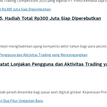
d Trading Competition 2025 yang digelar PT Pintu Kemana Saja se
5, Hadiah Total Rp300 Juta Siap Diperebutkan
li menghadirkan ajang kompetisi akhir tahun bagi para pecinta as
 Catat Lonjakan Pengguna dan Aktivitas Trading
de penuh dinamika bagi pasar aset digital global. Keputusan Presi