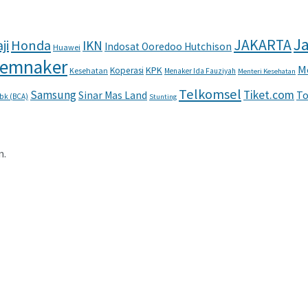
Ja
JAKARTA
ji
Honda
IKN
Indosat Ooredoo Hutchison
Huawei
emnaker
M
KPK
Koperasi
Kesehatan
Menaker Ida Fauziyah
Menteri Kesehatan
Telkomsel
Samsung
Tiket.com
To
Sinar Mas Land
Tbk (BCA)
Stunting
n.