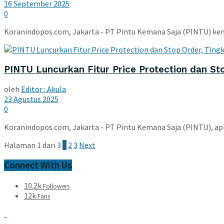
16 September 2025
0
Koranindopos.com, Jakarta - PT Pintu Kemana Saja (PINTU) kembal
PINTU Luncurkan Fitur Price Protection dan S
oleh
Editor : Akula
23 Agustus 2025
0
Koranindopos.com, Jakarta - PT Pintu Kemana Saja (PINTU), apl
Halaman 1 dari 3
1
2
3
Next
Connect With Us
10.2k
Followers
12k
Fans