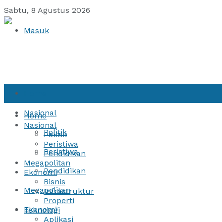
Sabtu, 8 Agustus 2026
Masuk
Home
Nasional
Home
Nasional
Politik
Politik
Peristiwa
Peristiwa
Pendidikan
Megapolitan
Pendidikan
Ekonomi
Bisnis
Megapolitan
Infrastruktur
Properti
Ekonomi
Teknologi
Aplikasi