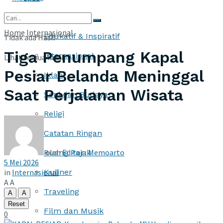
More
Home
Internasional
Edukatif & Inspiratif
Tidak ada Hasil
Tiga Penumpang Kapal
Internasional
Lihat semua hasil
Pesiar Belanda Meninggal
Iklan
Saat Perjalanan Wisata
Seni dan Budaya
Religi
Catatan Ringan
oleh
Editor : Memoarto
Ruang Pajak
5 Mei 2026
in
Internasional
Kuliner
A
A
Traveling
A
A
Reset
Film dan Musik
0