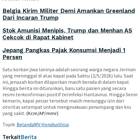
Belgia Kirim Militer Demi Amankan Greenland
Dari Incaran Trump
Stok Amunisi Menipis, Trump dan Menhan AS
Cekcok di Rapat Kabinet
Jepang Pangkas Pajak Konsumsi Menjadi 1
Persen
Satu korban jiwa lainnya adalah seorang warga negara Jerman
yang meninggal di atas kapal pada Sabtu (2/5/2026) lalu. Saat
ini, jenazah korban dilaporkan masih berada di dalam kapal.
Hingga berita ini diturunkan, baru satu pasien yang secara
resmi terkonfirmasi positif terinfeksi Hantavirus. Hingga Senin
kemarin, kapal pesiar tersebut masih menunggu izin dari
otoritas setempat untuk mengevakuasi penumpang dan kru
yang sakit.
(Kcm/AP/mmr)
Topik:
Belanda
MV Hondius
Virus
Terkait
Berita