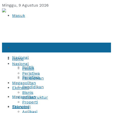
Minggu, 9 Agustus 2026
Masuk
Home
Nasional
Home
Nasional
Politik
Politik
Peristiwa
Peristiwa
Pendidikan
Megapolitan
Pendidikan
Ekonomi
Bisnis
Megapolitan
Infrastruktur
Properti
Ekonomi
Teknologi
Aplikasi