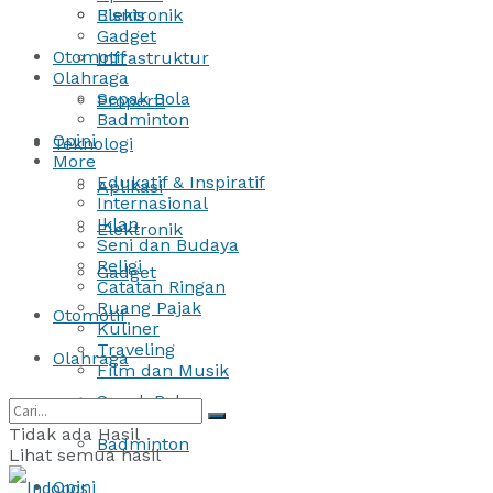
Bisnis
Elektronik
Gadget
Otomotif
Infrastruktur
Olahraga
Sepak Bola
Properti
Badminton
Opini
Teknologi
More
Edukatif & Inspiratif
Aplikasi
Internasional
Iklan
Elektronik
Seni dan Budaya
Religi
Gadget
Catatan Ringan
Ruang Pajak
Otomotif
Kuliner
Traveling
Olahraga
Film dan Musik
Sepak Bola
Tidak ada Hasil
Badminton
Lihat semua hasil
Opini