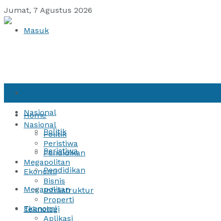
Jumat, 7 Agustus 2026
Masuk
Home
Nasional
Home
Nasional
Politik
Politik
Peristiwa
Peristiwa
Pendidikan
Megapolitan
Pendidikan
Ekonomi
Bisnis
Megapolitan
Infrastruktur
Properti
Ekonomi
Teknologi
Aplikasi