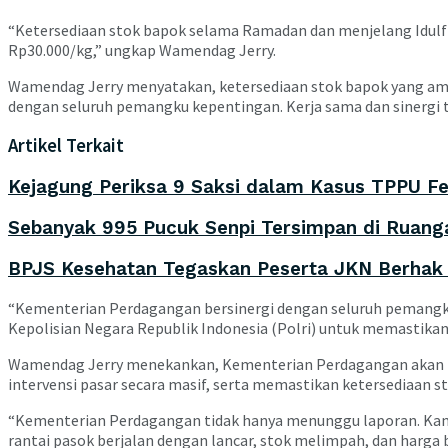
“Ketersediaan stok bapok selama Ramadan dan menjelang Idulfit
Rp30.000/kg,” ungkap Wamendag Jerry.
Wamendag Jerry menyatakan, ketersediaan stok bapok yang aman
dengan seluruh pemangku kepentingan. Kerja sama dan sinergi t
Artikel Terkait
Kejagung Periksa 9 Saksi dalam Kasus TPPU F
Sebanyak 995 Pucuk Senpi Tersimpan di Ruanga
BPJS Kesehatan Tegaskan Peserta JKN Berhak 
“Kementerian Perdagangan bersinergi dengan seluruh pemangku 
Kepolisian Negara Republik Indonesia (Polri) untuk memastika
Wamendag Jerry menekankan, Kementerian Perdagangan akan m
intervensi pasar secara masif, serta memastikan ketersediaan 
“Kementerian Perdagangan tidak hanya menunggu laporan. Kami t
rantai pasok berjalan dengan lancar, stok melimpah, dan harga