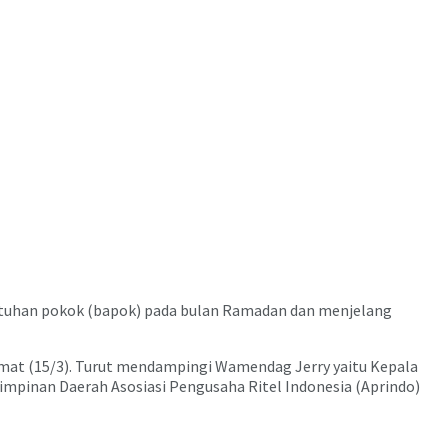
utuhan pokok (bapok) pada bulan Ramadan dan menjelang
umat (15/3). Turut mendampingi Wamendag Jerry yaitu Kepala
Pimpinan Daerah Asosiasi Pengusaha Ritel Indonesia (Aprindo)