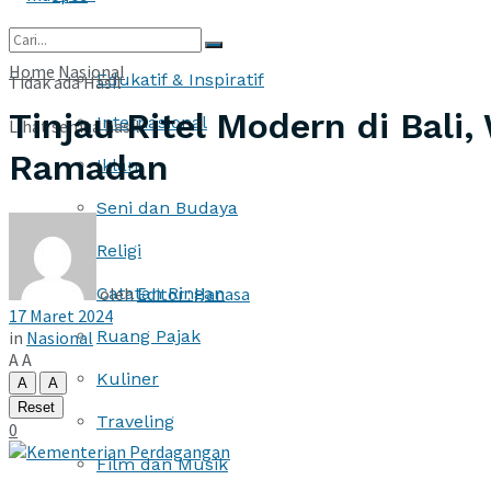
More
Home
Nasional
Edukatif & Inspiratif
Tidak ada Hasil
Tinjau Ritel Modern di Bali
Internasional
Lihat semua hasil
Ramadan
Iklan
Seni dan Budaya
Religi
oleh
Editor : Hanasa
Catatan Ringan
17 Maret 2024
Ruang Pajak
in
Nasional
A
A
Kuliner
A
A
Reset
Traveling
0
Film dan Musik