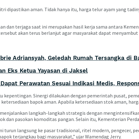
ri dipastikan aman. Tidak hanya itu, harga telur ayam yang tadin
 dan terjaga saat ini merupakan hasil kerja sama antara Kemen
ersebut akan terus berlanjut agar masyarakat dapat menyambut I
ebrie Adriansyah, Geledah Rumah Tersangka di 
n Eks Ketua Yayasan di Jaksel
Dapat Perawatan Sesuai Indikasi Medis, Respon
kepentingan. Sinergi dilakukan dengan pemerintah pusat, pemer
n ketersediaan bapok aman. Apabila ketersediaan stok aman, harg
enjalankan langkah-langkah strategis dengan mengintensifka
stok dan pasokan komoditas pangan. Selain itu, Kementerian Perd
urun langsung ke pasar tradisional, ritel modern, pengecer, pe
 bapok terjangkau bagi masyarakat,” ujar Wamendag Jerry.