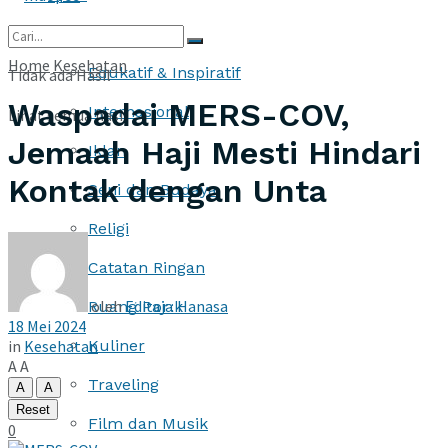
More
Home
Kesehatan
Edukatif & Inspiratif
Tidak ada Hasil
Waspadai MERS-COV,
Internasional
Lihat semua hasil
Jemaah Haji Mesti Hindari
Iklan
Kontak dengan Unta
Seni dan Budaya
Religi
Catatan Ringan
oleh
Editor : Hanasa
Ruang Pajak
18 Mei 2024
in
Kesehatan
Kuliner
A
A
Traveling
A
A
Reset
Film dan Musik
0