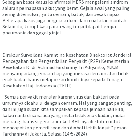
Sebagian besar kasus konfirmasi MERS mengalami sindrom
saluran pernapasan akut yang berat. Gejala awal yang paling
sering ditemukan, yaitu demam, batuk, dan sesak napas.
Beberapa kasus juga bergejala diare dan mual atau muntah.
Selain itu, komplikasi parah yang terjadi dapat berupa
pneumonia dan gagal ginjal.
Direktur Surveilans Karantina Kesehatan Direktorat Jenderal
Pencegahan dan Pengendalian Penyakit (P2P) Kementerian
Kesehatan RI dr. Achmad Farchanny Tri Adryanto, M.K.M
menyampaikan, jemaah haji yang merasa demam atau tidak
enak badan harus melaporkan kondisinya kepada Tenaga
Kesehatan Haji Indonesia (TKHI).
“Semua penyakit menular karena virus dan bakteri pada
umumnya didahului dengan demam. Hal yang sangat penting,
dan ini juga sudah kita sampaikan kepada jemaah haji kita,
kalau nanti di sana ada yang mulai tidak enak badan, mulai
meriang, harus segera lapor ke TKHI-nya di kloter untuk
mendapatkan pemeriksaan dan diobati lebih lanjut,” pesan
Farchanny di Jakarta, Selasa (14/5/2024).