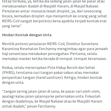
tetap terbuka, ya, ketika dia sedang jalan-jalan ke pasar atau
melaksanakan ibadah di Masjidil Haram, di Masjid Nabawi.
Penularan antar-manusia lewat droplet, ya, dari seseorang
bicara, kemudian droplet-nya menyentuh ke orang yang sehat.
MERS-CoV sangat berpotensi kena apabila terjadi kontak erat
yang lama.”
Hindari Kontak dengan Unta
Menilik potensi penularan MERS-CoV, Direktur Surveilans
Karantina Kesehatan Farchanny mengimbau agar para jemaah
haji senantiasa melakukan pencegahan. Pertama, selalu
memakai masker ketika berada di tempat-tempat keramaian.
Kedua, selalu menerapkan Pola Hidup Bersih dan Sehat
(PHBS), terutama cuci tangan pakai sabun atau memakai
penyanitasi tangan (hand sanitizer). Ketiga, hindari kontak
dengan unta.
“Jangan sering jalan-jalan di sana, ke pasar cari oleh-oleh,
apalagi kalau jalan-jalannya ke peternakan unta. Fokuslah
dengan ibadahnya, ke Masjid Nabawi atau ke Masjidil Haram
untuk ibadah,” pesan Farchanny.