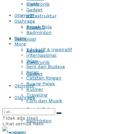
Bisnis
Elektronik
Gadget
Otomotif
Infrastruktur
Olahraga
Sepak Bola
Properti
Badminton
Opini
Teknologi
More
Edukatif & Inspiratif
Aplikasi
Internasional
Iklan
Elektronik
Seni dan Budaya
Religi
Gadget
Catatan Ringan
Ruang Pajak
Otomotif
Kuliner
Traveling
Olahraga
Film dan Musik
Sepak Bola
Tidak ada Hasil
Badminton
Lihat semua hasil
Opini