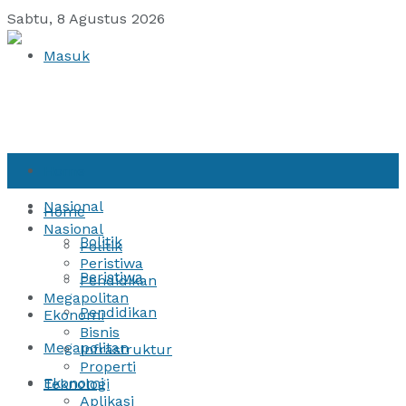
Sabtu, 8 Agustus 2026
Masuk
Home
Nasional
Home
Nasional
Politik
Politik
Peristiwa
Peristiwa
Pendidikan
Megapolitan
Pendidikan
Ekonomi
Bisnis
Megapolitan
Infrastruktur
Properti
Ekonomi
Teknologi
Aplikasi