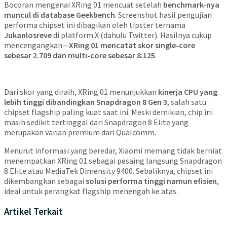
Bocoran mengenai XRing 01 mencuat setelah
benchmark-nya
muncul di database Geekbench
. Screenshot hasil pengujian
performa chipset ini dibagikan oleh tipster ternama
Jukanlosreve
di platform X (dahulu Twitter). Hasilnya cukup
mencengangkan—
XRing 01 mencatat skor single-core
sebesar 2.709 dan multi-core sebesar 8.125
.
Dari skor yang diraih, XRing 01 menunjukkan
kinerja CPU yang
lebih tinggi dibandingkan Snapdragon 8 Gen 3
, salah satu
chipset flagship paling kuat saat ini. Meski demikian, chip ini
masih sedikit tertinggal dari Snapdragon 8 Elite yang
merupakan varian premium dari Qualcomm.
Menurut informasi yang beredar, Xiaomi memang tidak berniat
menempatkan XRing 01 sebagai pesaing langsung Snapdragon
8 Elite atau MediaTek Dimensity 9400. Sebaliknya, chipset ini
dikembangkan sebagai
solusi performa tinggi namun efisien
,
ideal untuk perangkat flagship menengah ke atas.
Artikel Terkait