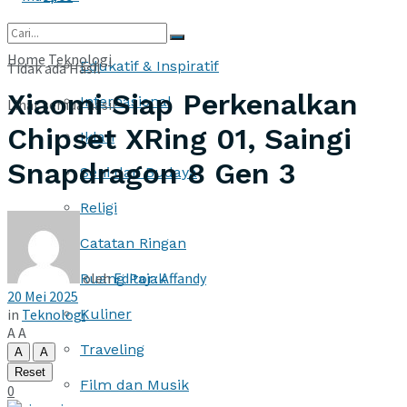
More
Home
Teknologi
Edukatif & Inspiratif
Tidak ada Hasil
Xiaomi Siap Perkenalkan
Internasional
Lihat semua hasil
Chipset XRing 01, Saingi
Iklan
Snapdragon 8 Gen 3
Seni dan Budaya
Religi
Catatan Ringan
oleh
Editor : Affandy
Ruang Pajak
20 Mei 2025
in
Teknologi
Kuliner
A
A
Traveling
A
A
Reset
Film dan Musik
0