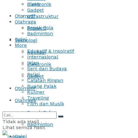
Bisnis
Elektronik
Gadget
Otomotif
Infrastruktur
Olahraga
Sepak Bola
Properti
Badminton
Opini
Teknologi
More
Edukatif & Inspiratif
Aplikasi
Internasional
Iklan
Elektronik
Seni dan Budaya
Religi
Gadget
Catatan Ringan
Ruang Pajak
Otomotif
Kuliner
Traveling
Olahraga
Film dan Musik
Sepak Bola
Tidak ada Hasil
Badminton
Lihat semua hasil
Opini