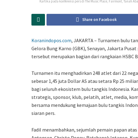
Kartika pada konferensi pers di The Music Place, Fairmont, Tanah
Share on Facebook
Koranindopos.com
, JAKARTA – Turnamen bulu tang
Gelora Bung Karno (GBK), Senayan, Jakarta Pusat
tersebut merupakan bagian dari rangkaian HSBC B
Turnamen itu menghadirkan 248 atlet dari 22 neg
sebesar 1,45 juta Dollar AS atau setara Rp 25 mil
bagi seluruh ekosistem bulu tangkis Indonesia. K
strategis, sponsor, klub, pelatih, atlet, media, ko
bersama mendukung kemajuan bulu tangkis Indone
siaran pers.
Fadil menambahkan, sejumlah pemain papan atas dun
Antonsen, Christo Popov, Ratchanok Intanon, Kun