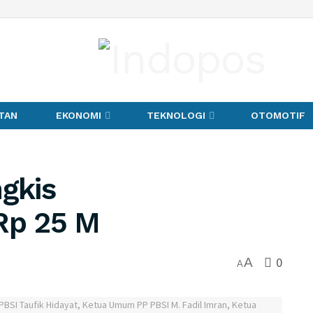
TAN
EKONOMI
TEKNOLOGI
OTOMOTIF
ngkis
Rp 25 M
0
A
A