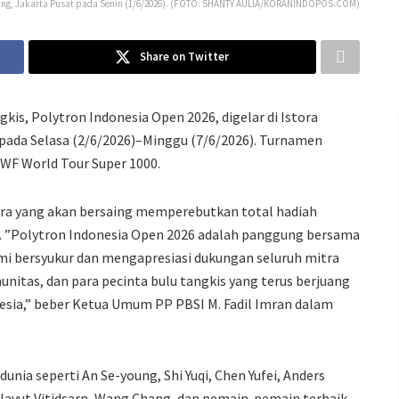
 Abang, Jakarta Pusat pada Senin (1/6/2026). (FOTO: SHANTY AULIA/KORANINDOPOS.COM)
Share on Twitter
kis, Polytron Indonesia Open 2026, digelar di Istora
 pada Selasa (2/6/2026)–Minggu (7/6/2026). Turnamen
WF World Tour Super 1000.
ara yang akan bersaing memperebutkan total hadiah
iar. ”Polytron Indonesia Open 2026 adalah panggung bersama
ami bersyukur dan mengapresiasi dukungan seluruh mitra
munitas, dan para pecinta bulu tangkis yang terus berjuang
sia,” beber Ketua Umum PP PBSI M. Fadil Imran dalam
ia seperti An Se-young, Shi Yuqi, Chen Yufei, Anders
lavut Vitidsarn, Wang Chang, dan pemain-pemain terbaik