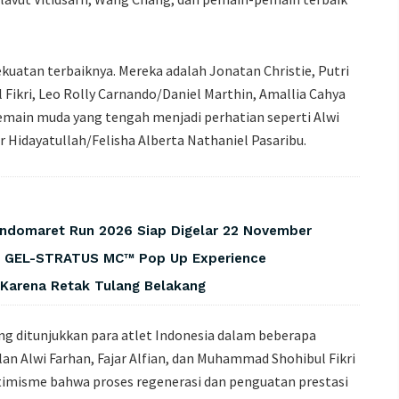
ekuatan terbaiknya. Mereka adalah Jonatan Christie, Putri
ikri, Leo Rolly Carnando/Daniel Marthin, Amallia Cahya
pemain muda yang tengah menjadi perhatian seperti Alwi
 Hidayatullah/Felisha Alberta Nathaniel Pasaribu.
Indomaret Run 2026 Siap Digelar 22 November
t GEL-STRATUS MC™ Pop Up Experience
 Karena Retak Tulang Belakang
ng ditunjukkan para atlet Indonesia dalam beberapa
n Alwi Farhan, Fajar Alfian, dan Muhammad Shohibul Fikri
timisme bahwa proses regenerasi dan penguatan prestasi