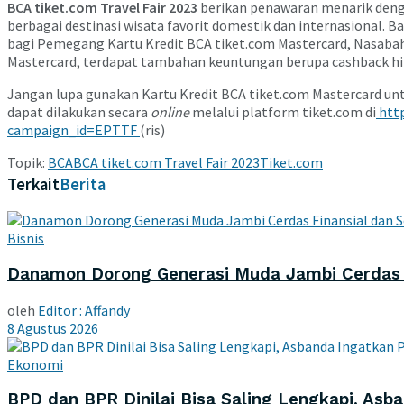
BCA tiket.com Travel Fair 2023
berikan penawaran menarik denga
berbagai destinasi wisata favorit domestik dan internasional. 
bagi Pemegang Kartu Kredit BCA tiket.com Mastercard, Nasabah B
Mastercard, terdapat tambahan keuntungan berupa cashback hingg
Jangan lupa gunakan Kartu Kredit BCA tiket.com Mastercard u
dapat dilakukan secara
online
melalui platform tiket.com di
http
campaign_id=EPTTF
(ris)
Topik:
BCA
BCA tiket.com Travel Fair 2023
Tiket.com
Terkait
Berita
Bisnis
Danamon Dorong Generasi Muda Jambi Cerdas F
oleh
Editor : Affandy
8 Agustus 2026
Ekonomi
BPD dan BPR Dinilai Bisa Saling Lengkapi, Asba