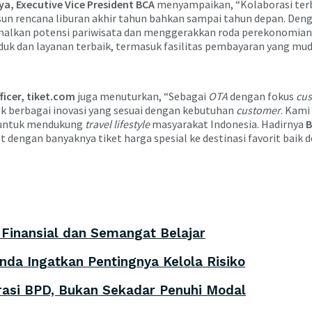
a, Executive Vice President BCA
menyampaikan, “Kolaborasi terb
un rencana liburan akhir tahun bahkan sampai tahun depan. Den
alkan potensi pariwisata dan menggerakkan roda perekonomian 
uk dan layanan terbaik, termasuk fasilitas pembayaran yang m
ficer, tiket.com
juga menuturkan, “Sebagai
OTA
dengan fokus
cus
uk berbagai inovasi yang sesuai dengan kebutuhan
customer
. Kami
i untuk mendukung
travel lifestyle
masyarakat Indonesia. Hadirnya
B
dengan banyaknya tiket harga spesial ke destinasi favorit baik
inansial dan Semangat Belajar
nda Ingatkan Pentingnya Kelola Risiko
asi BPD, Bukan Sekadar Penuhi Modal