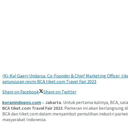
(Ki-Ka) Gaery Undarsa, Co-Founder & Chief Marketing Officer, t
peluncuran resmi BCA tiket.com Travel Fair 2023
Share on Facebook
Share on Twitter
koranindopos.com
– Jakarta.
Untuk pertama kalinya, BCA, sala
BCA tiket.com Travel Fair
2023
. Pameran ini akan berlangsung d
BCA dan tiket.com dalam menyambut pemulihan industri pariwis
masyarakat Indonesia.