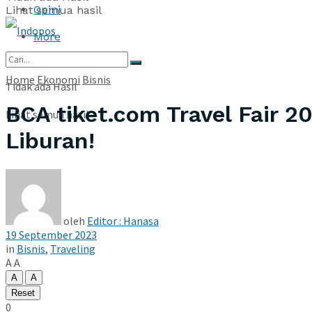
Opini
Lihat semua hasil
More
Home
Ekonomi
Bisnis
Tidak ada Hasil
BCA tiket.com Travel Fair 2
Lihat semua hasil
Liburan!
oleh
Editor : Hanasa
19 September 2023
in
Bisnis
,
Traveling
A
A
A
A
Reset
0