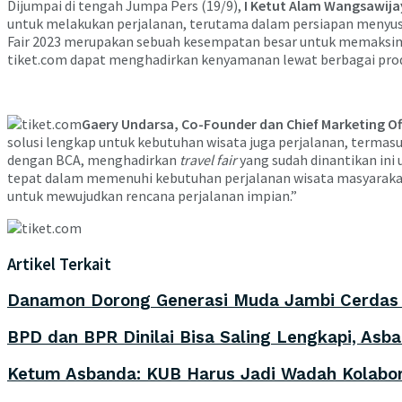
Dijumpai di tengah Jumpa Pers (19/9),
I Ketut Alam Wangsawijay
untuk melakukan perjalanan, terutama dalam persiapan menyus
Fair 2023 merupakan sebuah kesempatan besar untuk memaksim
tiket.com dapat menghadirkan kenyamanan lewat berbagai prod
Gaery Undarsa, Co-Founder dan Chief Marketing Of
solusi lengkap untuk kebutuhan wisata juga perjalanan, termas
dengan BCA, menghadirkan
travel fair
yang sudah dinantikan in
tepat dalam memenuhi kebutuhan perjalanan wisata masyarakat 
untuk mewujudkan rencana perjalanan impian.”
Artikel Terkait
Danamon Dorong Generasi Muda Jambi Cerdas F
BPD dan BPR Dinilai Bisa Saling Lengkapi, Asba
Ketum Asbanda: KUB Harus Jadi Wadah Kolabor