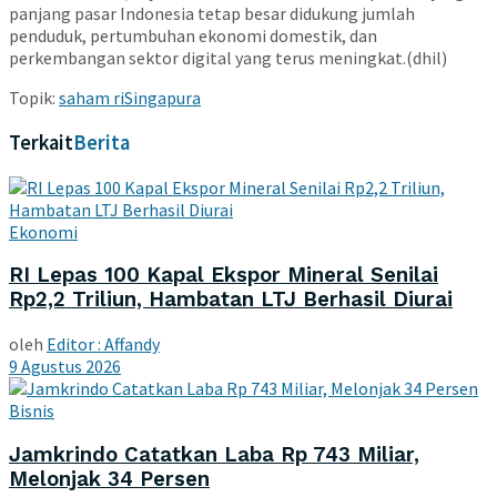
panjang pasar Indonesia tetap besar didukung jumlah
penduduk, pertumbuhan ekonomi domestik, dan
perkembangan sektor digital yang terus meningkat.(dhil)
Topik:
saham ri
Singapura
Terkait
Berita
Ekonomi
RI Lepas 100 Kapal Ekspor Mineral Senilai
Rp2,2 Triliun, Hambatan LTJ Berhasil Diurai
oleh
Editor : Affandy
9 Agustus 2026
Bisnis
Jamkrindo Catatkan Laba Rp 743 Miliar,
Melonjak 34 Persen