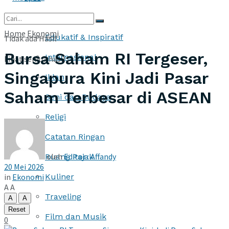
More
Home
Ekonomi
Edukatif & Inspiratif
Tidak ada Hasil
Bursa Saham RI Tergeser,
Internasional
Lihat semua hasil
Singapura Kini Jadi Pasar
Iklan
Saham Terbesar di ASEAN
Seni dan Budaya
Religi
Catatan Ringan
oleh
Editor : Affandy
Ruang Pajak
20 Mei 2026
in
Ekonomi
Kuliner
A
A
Traveling
A
A
Reset
Film dan Musik
0