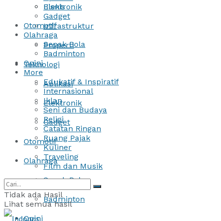
Bisnis
Elektronik
Gadget
Otomotif
Infrastruktur
Olahraga
Sepak Bola
Properti
Badminton
Opini
Teknologi
More
Edukatif & Inspiratif
Aplikasi
Internasional
Iklan
Elektronik
Seni dan Budaya
Religi
Gadget
Catatan Ringan
Ruang Pajak
Otomotif
Kuliner
Traveling
Olahraga
Film dan Musik
Sepak Bola
Tidak ada Hasil
Badminton
Lihat semua hasil
Opini