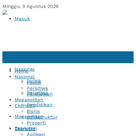
Minggu, 9 Agustus 2026
Masuk
Home
Nasional
Home
Nasional
Politik
Politik
Peristiwa
Peristiwa
Pendidikan
Megapolitan
Pendidikan
Ekonomi
Bisnis
Megapolitan
Infrastruktur
Properti
Ekonomi
Teknologi
Aplikasi