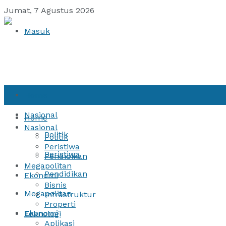
Jumat, 7 Agustus 2026
Masuk
Home
Nasional
Home
Nasional
Politik
Politik
Peristiwa
Peristiwa
Pendidikan
Megapolitan
Pendidikan
Ekonomi
Bisnis
Megapolitan
Infrastruktur
Properti
Ekonomi
Teknologi
Aplikasi