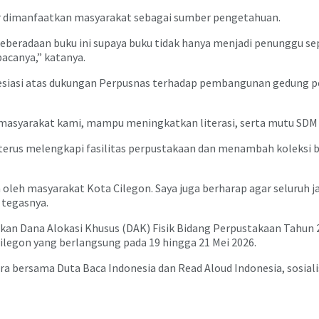
r dimanfaatkan masyarakat sebagai sumber pengetahuan.
beradaan buku ini supaya buku tidak hanya menjadi penunggu sep
acanya,” katanya.
siasi atas dukungan Perpusnas terhadap pembangunan gedung perp
 masyarakat kami, mampu meningkatkan literasi, serta mutu SDM K
terus melengkapi fasilitas perpustakaan dan menambah koleksi b
oleh masyarakat Kota Cilegon. Saya juga berharap agar seluruh j
 tegasnya.
n Dana Alokasi Khusus (DAK) Fisik Bidang Perpustakaan Tahun 20
Cilegon yang berlangsung pada 19 hingga 21 Mei 2026.
wicara bersama Duta Baca Indonesia dan Read Aloud Indonesia, sosia