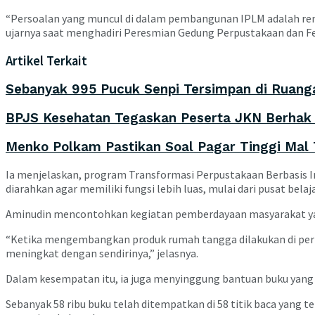
“Persoalan yang muncul di dalam pembangunan IPLM adalah rend
ujarnya saat menghadiri Peresmian Gedung Perpustakaan dan Fest
Artikel Terkait
Sebanyak 995 Pucuk Senpi Tersimpan di Ruanga
BPJS Kesehatan Tegaskan Peserta JKN Berhak 
Menko Polkam Pastikan Soal Pagar Tinggi Mal
Ia menjelaskan, program Transformasi Perpustakaan Berbasis In
diarahkan agar memiliki fungsi lebih luas, mulai dari pusat be
Aminudin mencontohkan kegiatan pemberdayaan masyarakat yang 
“Ketika mengembangkan produk rumah tangga dilakukan di perpu
meningkat dengan sendirinya,” jelasnya.
Dalam kesempatan itu, ia juga menyinggung bantuan buku yang t
Sebanyak 58 ribu buku telah ditempatkan di 58 titik baca yang 