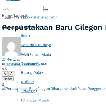
More
Home
Nasional
Edukatif & Inspiratif
Tidak ada Hasil
Perpustakaan Baru Cilegon 
Internasional
Lihat semua hasil
Iklan
Seni dan Budaya
Religi
oleh
Editor : Akula
20 Mei 2026
Catatan Ringan
in
Nasional
,
Pendidikan
A
A
Ruang Pajak
A
A
Reset
Kuliner
0
Traveling
Film dan Musik