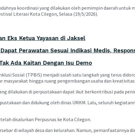
ahnya koordinasi yang dilakukan oleh pemimpin daerah untuk men
ival Literasi Kota Cilegon, Selasa (19/5/2026).
n Eks Ketua Yayasan di Jaksel
Dapat Perawatan Sesuai Indikasi Medis, Respon
 Tak Ada Kaitan Dengan Isu Demo
klusi Sosial (TPBIS) menjadi salah satu langkah yang terus dido
lajar masyarakat hingga ruang pengembangan usaha dan kreativitas
dilakukan di perpustakaan dapat ikut berkontribusi pada penin
stakaan dan didukung oleh dinas UMKM. Lalu, seluruh kegiatanny
elah disalurkan Perpusnas ke Kota Cilegon.
tersebar di wilayah desa dan kelurahan. Namun, pemanfaatannya d