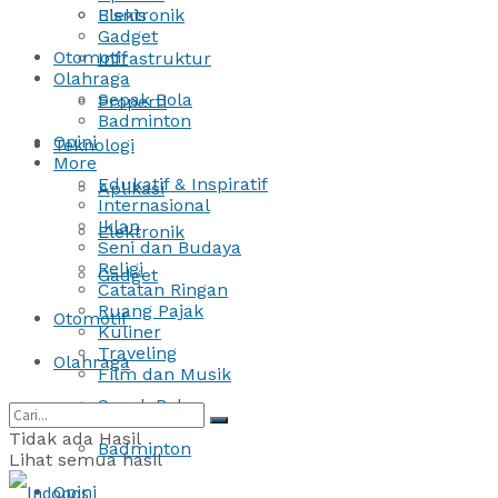
Bisnis
Elektronik
Gadget
Otomotif
Infrastruktur
Olahraga
Sepak Bola
Properti
Badminton
Opini
Teknologi
More
Edukatif & Inspiratif
Aplikasi
Internasional
Iklan
Elektronik
Seni dan Budaya
Religi
Gadget
Catatan Ringan
Ruang Pajak
Otomotif
Kuliner
Traveling
Olahraga
Film dan Musik
Sepak Bola
Tidak ada Hasil
Badminton
Lihat semua hasil
Opini