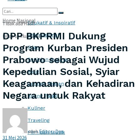
More
Home
Nasional
Edukatif & Inspiratif
Tidak ada Hasil
DPP BKPRMI Dukung
Internasional
Lihat semua hasil
Program Kurban Presiden
Iklan
Prabowo sebagai Wujud
Seni dan Budaya
Kepedulian Sosial, Syiar
Religi
Keagamaan, dan Kehadiran
Catatan Ringan
Negara untuk Rakyat
Ruang Pajak
Kuliner
Traveling
oleh
Editor : Doe
Film dan Musik
31 Mei 2026