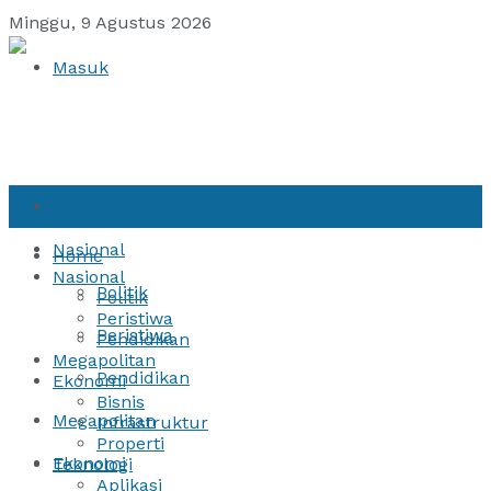
Minggu, 9 Agustus 2026
Masuk
Home
Nasional
Home
Nasional
Politik
Politik
Peristiwa
Peristiwa
Pendidikan
Megapolitan
Pendidikan
Ekonomi
Bisnis
Megapolitan
Infrastruktur
Properti
Ekonomi
Teknologi
Aplikasi