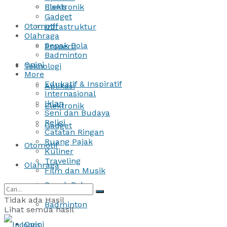
Bisnis
Elektronik
Gadget
Otomotif
Infrastruktur
Olahraga
Sepak Bola
Properti
Badminton
Opini
Teknologi
More
Edukatif & Inspiratif
Aplikasi
Internasional
Iklan
Elektronik
Seni dan Budaya
Religi
Gadget
Catatan Ringan
Ruang Pajak
Otomotif
Kuliner
Traveling
Olahraga
Film dan Musik
Sepak Bola
Tidak ada Hasil
Badminton
Lihat semua hasil
Opini