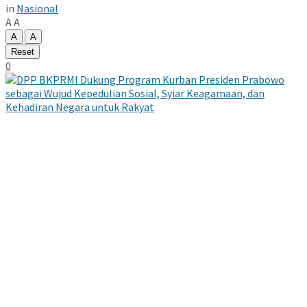
in
Nasional
A
A
A
A
Reset
0