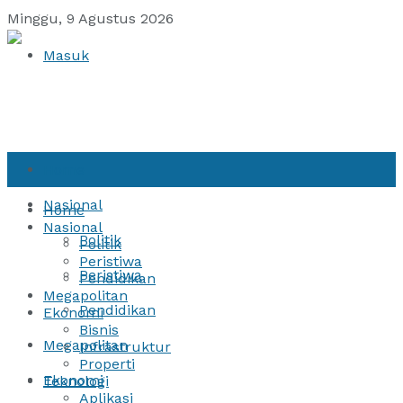
Minggu, 9 Agustus 2026
Masuk
Home
Nasional
Home
Nasional
Politik
Politik
Peristiwa
Peristiwa
Pendidikan
Megapolitan
Pendidikan
Ekonomi
Bisnis
Megapolitan
Infrastruktur
Properti
Ekonomi
Teknologi
Aplikasi