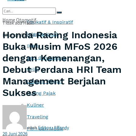
More
Home
Otomotif
Edukatif & Inspiratif
Tidak ada Hasil
Honda Racing Indonesia
Internasional
Lihat semua hasil
Buka Musim MFoS 2026
Iklan
dengan Kemenangan,
Seni dan Budaya
Debut Perdana HRI Team
Religi
Management Berjalan
Catatan Ringan
Sukses
Ruang Pajak
Kuliner
Traveling
oleh
Editor : Affandy
Film dan Musik
20 Juni 2026