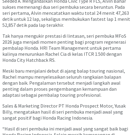
Seeded A. Mengandalkan Honda Civic Type R FL5, Alvin Bahar
sukses memenangi dua seri pembuka secara beruntun. Pada
seri pertama, Alvin mencatatkan waktu total 24 menit 47,263
detik untuk 12 lap, sekaligus membukukan fastest lap 1 menit
52,857 detik pada lap terakhir.
Tak hanya mengukir prestasi di lintasan, seri pembuka MFoS
2026 juga menjadi momen penting bagi program regenerasi
pembalap Honda. HRI Team Management untuk pertama
kalinya menurunkan Rachel Cia di kelas ITCR 1.500 dengan
Honda City Hatchback RS.
Meski baru menjalani debut di ajang balap touring nasional,
Rachel mampu menyelesaikan seluruh rangkaian balapan
dengan baik. Pengalaman tersebut menjadi langkah awal
penting dalam proses pengembangan kemampuan dan
adaptasi sebagai pembalap touring profesional.
Sales & Marketing Director PT Honda Prospect Motor, Yusak
Billy, mengatakan hasil di seri pembuka menjadi awal yang
sangat positif bagi Honda Racing Indonesia.
“Hasil di seri pembuka ini menjadi awal yang sangat baik bagi
Honda Racing Indonesia. Selain meraih kemenangan di