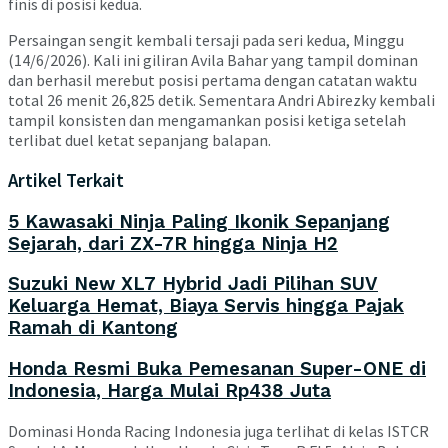
finis di posisi kedua.
Persaingan sengit kembali tersaji pada seri kedua, Minggu
(14/6/2026). Kali ini giliran Avila Bahar yang tampil dominan
dan berhasil merebut posisi pertama dengan catatan waktu
total 26 menit 26,825 detik. Sementara Andri Abirezky kembali
tampil konsisten dan mengamankan posisi ketiga setelah
terlibat duel ketat sepanjang balapan.
Artikel Terkait
5 Kawasaki Ninja Paling Ikonik Sepanjang
Sejarah, dari ZX-7R hingga Ninja H2
Suzuki New XL7 Hybrid Jadi Pilihan SUV
Keluarga Hemat, Biaya Servis hingga Pajak
Ramah di Kantong
Honda Resmi Buka Pemesanan Super-ONE di
Indonesia, Harga Mulai Rp438 Juta
Dominasi Honda Racing Indonesia juga terlihat di kelas ISTCR