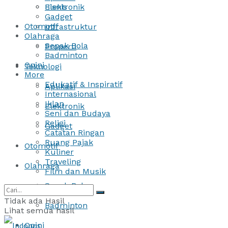
Bisnis
Elektronik
Gadget
Otomotif
Infrastruktur
Olahraga
Sepak Bola
Properti
Badminton
Opini
Teknologi
More
Edukatif & Inspiratif
Aplikasi
Internasional
Iklan
Elektronik
Seni dan Budaya
Religi
Gadget
Catatan Ringan
Ruang Pajak
Otomotif
Kuliner
Traveling
Olahraga
Film dan Musik
Sepak Bola
Tidak ada Hasil
Badminton
Lihat semua hasil
Opini