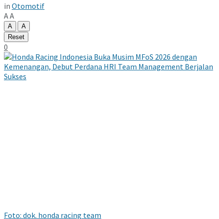
in
Otomotif
A
A
A
A
Reset
0
Foto: dok. honda racing team