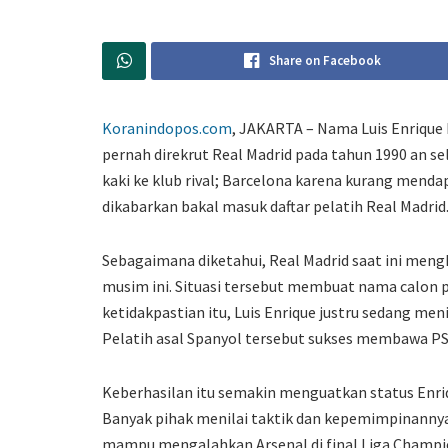
Share on Facebook
Koranindopos.com
, JAKARTA – Nama Luis Enrique 
pernah direkrut Real Madrid pada tahun 1990 an s
kaki ke klub rival; Barcelona karena kurang mendap
dikabarkan bakal masuk daftar pelatih Real Madrid
Sebagaimana diketahui, Real Madrid saat ini meng
musim ini. Situasi tersebut membuat nama calon p
ketidakpastian itu, Luis Enrique justru sedang me
Pelatih asal Spanyol tersebut sukses membawa PSG
Keberhasilan itu semakin menguatkan status Enrique
Banyak pihak menilai taktik dan kepemimpinannya b
mampu mengalahkan Arsenal di final Liga Champion