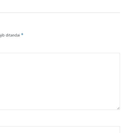
*
jib ditandai