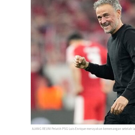
AJANG REUNI Pelatih PSG Luis Enrique merayakan kemenangan setelah la