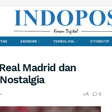
TAN
EKONOMI
TEKNOLOGI
OTOMOTIF
 Real Madrid dan
Nostalgia
0
A
la
A