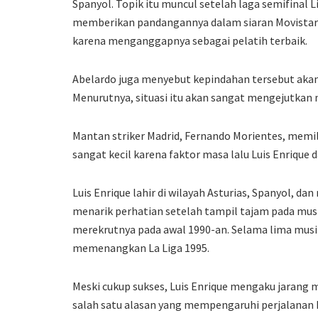
Spanyol. Topik itu muncul setelah laga semifinal
memberikan pandangannya dalam siaran Movistar+.
karena menganggapnya sebagai pelatih terbaik.
Abelardo juga menyebut kepindahan tersebut akan 
Menurutnya, situasi itu akan sangat mengejutkan
Mantan striker Madrid, Fernando Morientes, memil
sangat kecil karena faktor masa lalu Luis Enrique 
Luis Enrique lahir di wilayah Asturias, Spanyol, da
menarik perhatian setelah tampil tajam pada mu
merekrutnya pada awal 1990-an. Selama lima musim 
memenangkan La Liga 1995.
Meski cukup sukses, Luis Enrique mengaku jarang me
salah satu alasan yang mempengaruhi perjalanan ka