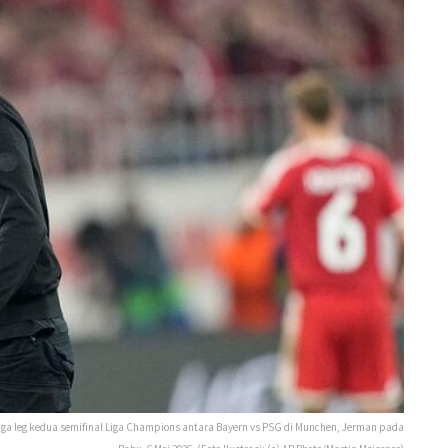
ga leg kedua semifinal Liga Champions antara Bayern vs PSG di Munchen, Jerman pada