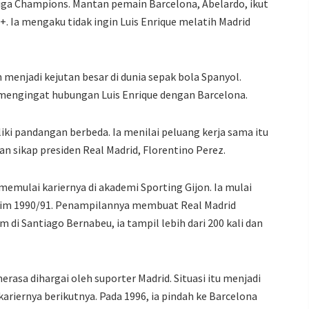
 Liga Champions. Mantan pemain Barcelona, Abelardo, ikut
 Ia mengaku tidak ingin Luis Enrique melatih Madrid
menjadi kejutan besar di dunia sepak bola Spanyol.
 mengingat hubungan Luis Enrique dengan Barcelona.
iki pandangan berbeda. Ia menilai peluang kerja sama itu
dan sikap presiden Real Madrid, Florentino Perez.
n memulai kariernya di akademi Sporting Gijon. Ia mulai
sim 1990/91. Penampilannya membuat Real Madrid
di Santiago Bernabeu, ia tampil lebih dari 200 kali dan
rasa dihargai oleh suporter Madrid. Situasi itu menjadi
riernya berikutnya. Pada 1996, ia pindah ke Barcelona