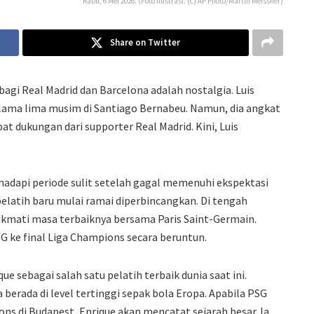
Rabu, 6 Mei 2026. (Foto Ilustrasi: (c) AP Photo/Martin Meissner)
Share on Twitter
bagi Real Madrid dan Barcelona adalah nostalgia. Luis
elama lima musim di Santiago Bernabeu. Namun, dia angkat
at dukungan dari supporter Real Madrid. Kini, Luis
.
hadapi periode sulit setelah gagal memenuhi ekspektasi
elatih baru mulai ramai diperbincangkan. Di tengah
nikmati masa terbaiknya bersama Paris Saint-Germain.
 ke final Liga Champions secara beruntun.
 sebagai salah satu pelatih terbaik dunia saat ini.
erada di level tertinggi sepak bola Eropa. Apabila PSG
s di Budapest, Enrique akan mencatat sejarah besar. Ia