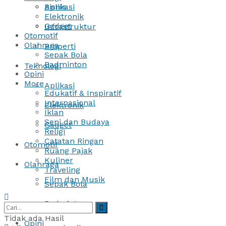
Bisnis
Aplikasi
Elektronik
Gadget
Infrastruktur
Otomotif
Olahraga
Properti
Sepak Bola
Badminton
Teknologi
Opini
More
Aplikasi
Edukatif & Inspiratif
Internasional
Elektronik
Iklan
Seni dan Budaya
Gadget
Religi
Catatan Ringan
Otomotif
Ruang Pajak
Kuliner
Olahraga
Traveling
Film dan Musik
Sepak Bola
Badminton
Tidak ada Hasil
Opini