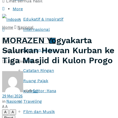
Lihat semua hasil
More
Edukatif & Inspiratif
Home
Nasional
Internasional
MORAZEN Yogyakarta
Iklan
Salurkan Hewan Kurban ke
Seni dan Budaya
Tidak ada Hasil
Tiga Masjid di Kulon Progo
Religi
Lihat semua hasil
Catatan Ringan
Ruang Pajak
oleh
Editor : Hana
Kuliner
29 Mei 2026
in
Nasional
Traveling
A
A
Film dan Musik
A
A
Reset