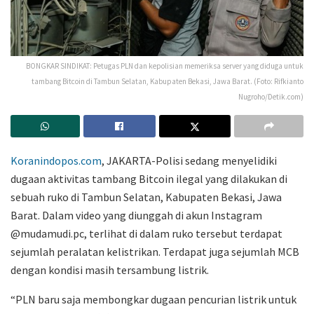
BONGKAR SINDIKAT: Petugas PLN dan kepolisian memeriksa server yang diduga untuk
tambang Bitcoin di Tambun Selatan, Kabupaten Bekasi, Jawa Barat. (Foto: Rifkianto
Nugroho/Detik.com)
Koranindopos.com
, JAKARTA-Polisi sedang menyelidiki
dugaan aktivitas tambang Bitcoin ilegal yang dilakukan di
sebuah ruko di Tambun Selatan, Kabupaten Bekasi, Jawa
Barat. Dalam video yang diunggah di akun Instagram
@mudamudi.pc, terlihat di dalam ruko tersebut terdapat
sejumlah peralatan kelistrikan. Terdapat juga sejumlah MCB
dengan kondisi masih tersambung listrik.
“PLN baru saja membongkar dugaan pencurian listrik untuk