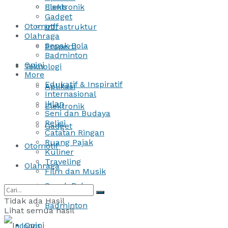
Bisnis
Elektronik
Gadget
Otomotif
Infrastruktur
Olahraga
Sepak Bola
Properti
Badminton
Opini
Teknologi
More
Edukatif & Inspiratif
Aplikasi
Internasional
Iklan
Elektronik
Seni dan Budaya
Religi
Gadget
Catatan Ringan
Ruang Pajak
Otomotif
Kuliner
Traveling
Olahraga
Film dan Musik
Sepak Bola
Tidak ada Hasil
Badminton
Lihat semua hasil
Opini