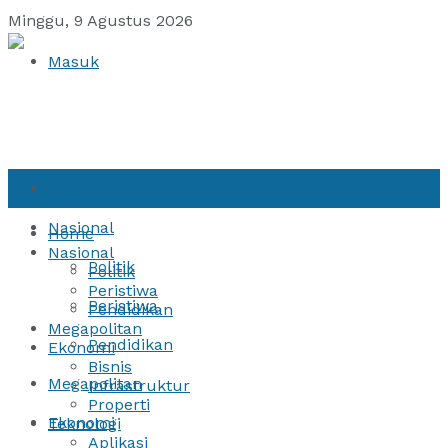
Minggu, 9 Agustus 2026
Masuk
Home
Nasional
Home
Nasional
Politik
Politik
Peristiwa
Peristiwa
Pendidikan
Megapolitan
Pendidikan
Ekonomi
Bisnis
Megapolitan
Infrastruktur
Properti
Ekonomi
Teknologi
Aplikasi