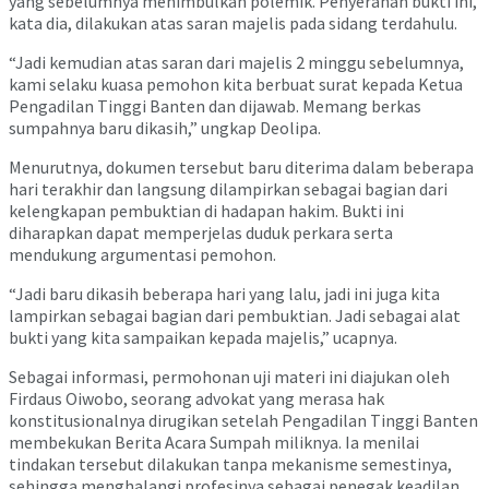
yang sebelumnya menimbulkan polemik. Penyerahan bukti ini,
kata dia, dilakukan atas saran majelis pada sidang terdahulu.
“Jadi kemudian atas saran dari majelis 2 minggu sebelumnya,
kami selaku kuasa pemohon kita berbuat surat kepada Ketua
Pengadilan Tinggi Banten dan dijawab. Memang berkas
sumpahnya baru dikasih,” ungkap Deolipa.
Menurutnya, dokumen tersebut baru diterima dalam beberapa
hari terakhir dan langsung dilampirkan sebagai bagian dari
kelengkapan pembuktian di hadapan hakim. Bukti ini
diharapkan dapat memperjelas duduk perkara serta
mendukung argumentasi pemohon.
“Jadi baru dikasih beberapa hari yang lalu, jadi ini juga kita
lampirkan sebagai bagian dari pembuktian. Jadi sebagai alat
bukti yang kita sampaikan kepada majelis,” ucapnya.
Sebagai informasi, permohonan uji materi ini diajukan oleh
Firdaus Oiwobo, seorang advokat yang merasa hak
konstitusionalnya dirugikan setelah Pengadilan Tinggi Banten
membekukan Berita Acara Sumpah miliknya. Ia menilai
tindakan tersebut dilakukan tanpa mekanisme semestinya,
sehingga menghalangi profesinya sebagai penegak keadilan.