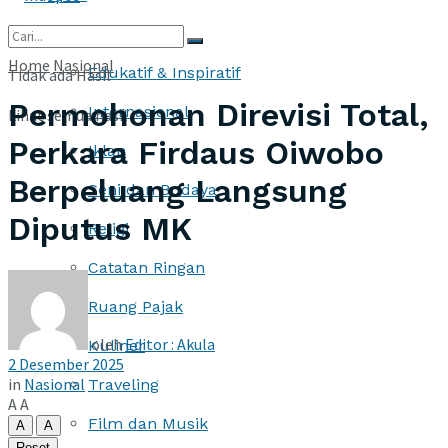
More
Home
Nasional
Edukatif & Inspiratif
Tidak ada Hasil
Permohonan Direvisi Total,
Internasional
Lihat semua hasil
Perkara Firdaus Oiwobo
Iklan
Berpeluang Langsung
Seni dan Budaya
Diputus MK
Religi
Catatan Ringan
Ruang Pajak
oleh
Editor : Akula
Kuliner
2 Desember 2025
in
Nasional
Traveling
A
A
Film dan Musik
A
A
Reset