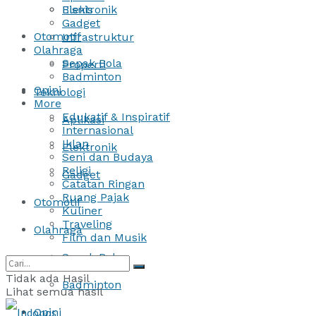
Bisnis
Elektronik
Gadget
Otomotif
Infrastruktur
Olahraga
Sepak Bola
Properti
Badminton
Opini
Teknologi
More
Edukatif & Inspiratif
Aplikasi
Internasional
Iklan
Elektronik
Seni dan Budaya
Religi
Gadget
Catatan Ringan
Ruang Pajak
Otomotif
Kuliner
Traveling
Olahraga
Film dan Musik
Sepak Bola
Tidak ada Hasil
Badminton
Lihat semua hasil
Opini