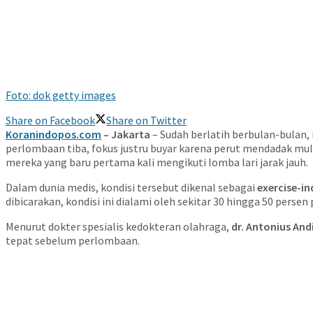
Foto: dok getty images
Share on Facebook
Share on Twitter
Koranindopos.com
– Jakarta
– Sudah berlatih berbulan-bulan,
perlombaan tiba, fokus justru buyar karena perut mendadak mula
mereka yang baru pertama kali mengikuti lomba lari jarak jauh.
Dalam dunia medis, kondisi tersebut dikenal sebagai
exercise-in
dibicarakan, kondisi ini dialami oleh sekitar 30 hingga 50 persen p
Menurut dokter spesialis kedokteran olahraga,
dr. Antonius An
tepat sebelum perlombaan.