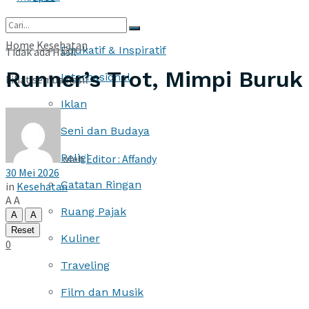
More
Home
Kesehatan
Edukatif & Inspiratif
Tidak ada Hasil
Runner’s Trot, Mimpi Buruk
Internasional
Lihat semua hasil
Iklan
Seni dan Budaya
Religi
oleh
Editor : Affandy
30 Mei 2026
Catatan Ringan
in
Kesehatan
A
A
Ruang Pajak
A
A
Reset
Kuliner
0
Traveling
Film dan Musik