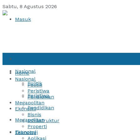
Sabtu, 8 Agustus 2026
Masuk
Home
Nasional
Home
Nasional
Politik
Politik
Peristiwa
Peristiwa
Pendidikan
Megapolitan
Pendidikan
Ekonomi
Bisnis
Megapolitan
Infrastruktur
Properti
Ekonomi
Teknologi
Aplikasi