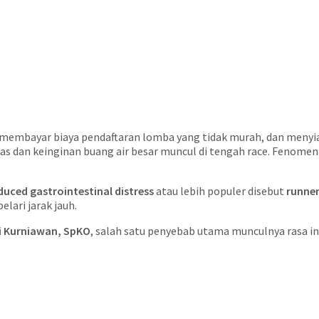
 membayar biaya pendaftaran lomba yang tidak murah, dan menyia
s dan keinginan buang air besar muncul di tengah race. Fenomena
duced gastrointestinal distress
atau lebih populer disebut
runner
elari jarak jauh.
di Kurniawan, SpKO
, salah satu penyebab utama munculnya rasa i