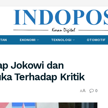
TAN
EKONOMI
TEKNOLOGI
OTOMOTIF
ap Jokowi dan
ka Terhadap Kritik
0
A
A