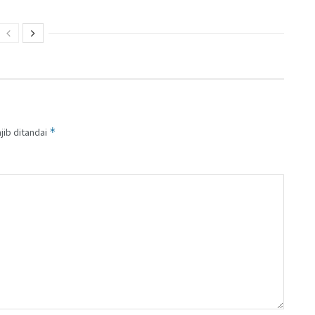
*
jib ditandai