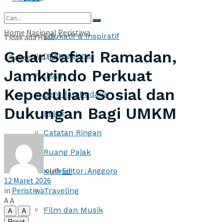
More
Home
Nasional
Peristiwa
Edukatif & Inspiratif
Tidak ada Hasil
Gelar Safari Ramadan,
Internasional
Lihat semua hasil
Jamkrindo Perkuat
Iklan
Kepedulian Sosial dan
Seni dan Budaya
Dukungan Bagi UMKM
Religi
Catatan Ringan
Ruang Pajak
oleh
Editor : Anggoro
Kuliner
12 Maret 2026
in
Peristiwa
Traveling
A
A
Film dan Musik
A
A
Reset