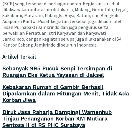
(KCK) yang tersebar di berbagai daerah. Kegiatan tersebut
dilaksanakan antara lain di Jakarta, Malang, Gorontalo, Tegal,
Sukabumi, Mataram, Palangka Raya, Batam, dan Bengkulu.
Adapun di Kantor Pusat kegiatan tersebut juga dihadiri oleh
insan Purnabakti Jamkrindo dan juga pengurus serta
perwakilan Persatuan Istri Karyawan dan Karyawati
Jamkrindo, dengan kegiatan serupa juga dilaksanakan di 54
Kantor Cabang Jamkrindo di seluruh Indonesia.
Artikel Terkait
Sebanyak 995 Pucuk Senpi Tersimpan di
Ruangan Eks Ketua Yayasan di Jaksel
Kebakaran Rumah di Gambir Berhasil
Dipadamkan dalam Hitungan Menit, Tidak Ada
Korban Jiwa
Dirut Jasa Raharja Dampingi Wamenhub
Tinjau Penanganan Korban KM Mutiara
Sentosa II di RS PHC Surabaya