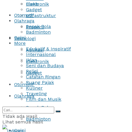
Bisnis
Elektronik
Gadget
Otomotif
Infrastruktur
Olahraga
Sepak Bola
Properti
Badminton
Opini
Teknologi
More
Edukatif & Inspiratif
Aplikasi
Internasional
Iklan
Elektronik
Seni dan Budaya
Religi
Gadget
Catatan Ringan
Ruang Pajak
Otomotif
Kuliner
Traveling
Olahraga
Film dan Musik
Sepak Bola
Tidak ada Hasil
Badminton
Lihat semua hasil
Opini