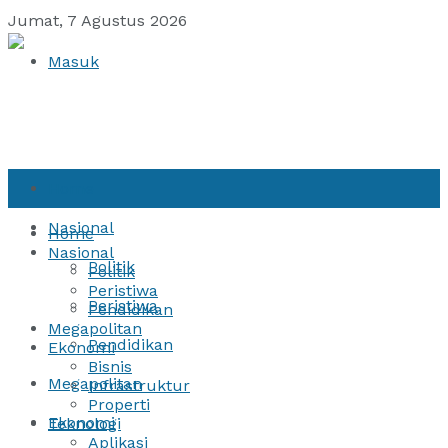
Jumat, 7 Agustus 2026
Masuk
Home
Nasional
Home
Nasional
Politik
Politik
Peristiwa
Peristiwa
Pendidikan
Megapolitan
Pendidikan
Ekonomi
Bisnis
Megapolitan
Infrastruktur
Properti
Ekonomi
Teknologi
Aplikasi