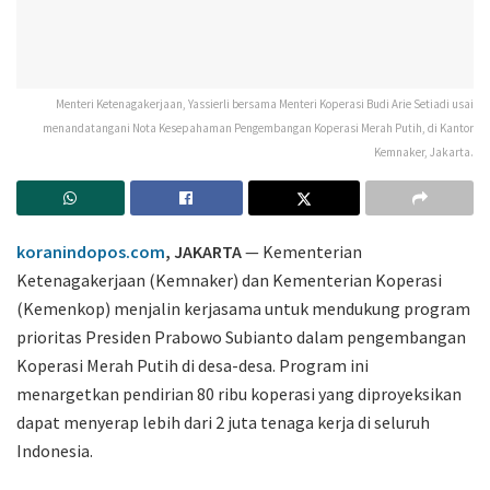
Menteri Ketenagakerjaan, Yassierli bersama Menteri Koperasi Budi Arie Setiadi usai
menandatangani Nota Kesepahaman Pengembangan Koperasi Merah Putih, di Kantor
Kemnaker, Jakarta.
koranindopos.com
, JAKARTA
— Kementerian
Ketenagakerjaan (Kemnaker) dan Kementerian Koperasi
(Kemenkop) menjalin kerjasama untuk mendukung program
prioritas Presiden Prabowo Subianto dalam pengembangan
Koperasi Merah Putih di desa-desa. Program ini
menargetkan pendirian 80 ribu koperasi yang diproyeksikan
dapat menyerap lebih dari 2 juta tenaga kerja di seluruh
Indonesia.