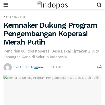
Home
Nasional
Kemnaker Dukung Program
Pengembangan Koperasi
Merah Putih
Pendirian 80 Ribu Koperasi Desa Bakal Ciptakan 2 Juta
Lapangan Kerja di Seluruh Indonesia
A
oleh
Editor : Anggoro
2 Juli 2025
A