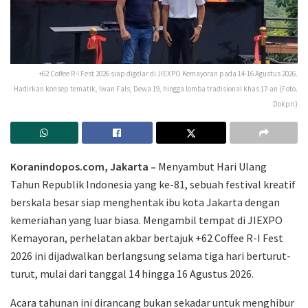
+62 Coffee R-I Fest 2026 siap digelar di JIEXPO Kemayoran pada 14-16 Agustus 2026.
Hadirkan konsep tematik, Iwan Fals, Dewa 19, hingga lomba tradisional khas 17-an (Foto.
Dokpri)
Koranindopos.com, Jakarta –
​​Menyambut Hari Ulang
Tahun Republik Indonesia yang ke-81, sebuah festival kreatif
berskala besar siap menghentak ibu kota Jakarta dengan
kemeriahan yang luar biasa. Mengambil tempat di JIEXPO
Kemayoran, perhelatan akbar bertajuk +62 Coffee R-I Fest
2026 ini dijadwalkan berlangsung selama tiga hari berturut-
turut, mulai dari tanggal 14 hingga 16 Agustus 2026.
Acara tahunan ini dirancang bukan sekadar untuk menghibur