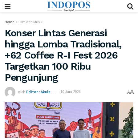
Home
Film dan Musik
​Konser Lintas Generasi
hingga Lomba Tradisional,
+62 Coffee R-I Fest 2026
Targetkan 100 Ribu
Pengunjung
A
oleh
Editor : Akula
10 Juni 2026
A