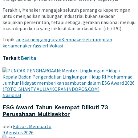
Terakhir, Menaker mengajak seluruh pemangku kepentingan
untuk menjadikan hubungan industrial bukan sekadar
kebijakan pemerintah, tetapi sebagai gerakan nasional menuju
masa depan kerja yang inklusif dan berkeadilan. (rls/IPC)
Topik:
angka pengangguran
Kemnaker
keterampilan
kerja
menaker Yassierli
Vokasi
Terkait
Berita
Nasional
ESG Award Tahun Keempat Diikuti 73
Perusahaan Multisektor
oleh
Editor : Memoarto
9 Agustus 2026