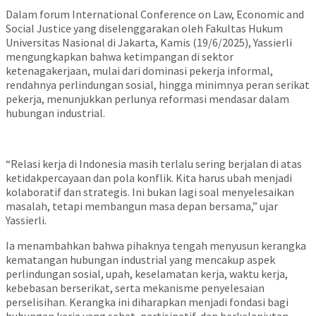
Dalam forum International Conference on Law, Economic and
Social Justice yang diselenggarakan oleh Fakultas Hukum
Universitas Nasional di Jakarta, Kamis (19/6/2025), Yassierli
mengungkapkan bahwa ketimpangan di sektor
ketenagakerjaan, mulai dari dominasi pekerja informal,
rendahnya perlindungan sosial, hingga minimnya peran serikat
pekerja, menunjukkan perlunya reformasi mendasar dalam
hubungan industrial.
“Relasi kerja di Indonesia masih terlalu sering berjalan di atas
ketidakpercayaan dan pola konflik. Kita harus ubah menjadi
kolaboratif dan strategis. Ini bukan lagi soal menyelesaikan
masalah, tetapi membangun masa depan bersama,” ujar
Yassierli.
Ia menambahkan bahwa pihaknya tengah menyusun kerangka
kematangan hubungan industrial yang mencakup aspek
perlindungan sosial, upah, keselamatan kerja, waktu kerja,
kebebasan berserikat, serta mekanisme penyelesaian
perselisihan. Kerangka ini diharapkan menjadi fondasi bagi
hubungan kerja yang sehat, partisipatif, dan berkelanjutan.