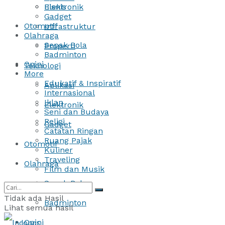
Bisnis
Elektronik
Gadget
Otomotif
Infrastruktur
Olahraga
Sepak Bola
Properti
Badminton
Opini
Teknologi
More
Edukatif & Inspiratif
Aplikasi
Internasional
Iklan
Elektronik
Seni dan Budaya
Religi
Gadget
Catatan Ringan
Ruang Pajak
Otomotif
Kuliner
Traveling
Olahraga
Film dan Musik
Sepak Bola
Tidak ada Hasil
Badminton
Lihat semua hasil
Opini