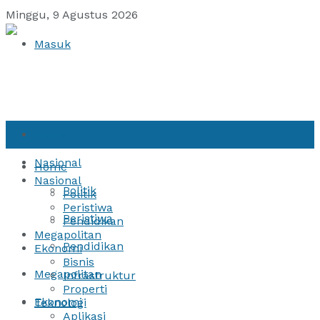
Minggu, 9 Agustus 2026
Masuk
Home
Nasional
Home
Nasional
Politik
Politik
Peristiwa
Peristiwa
Pendidikan
Megapolitan
Pendidikan
Ekonomi
Bisnis
Megapolitan
Infrastruktur
Properti
Ekonomi
Teknologi
Aplikasi