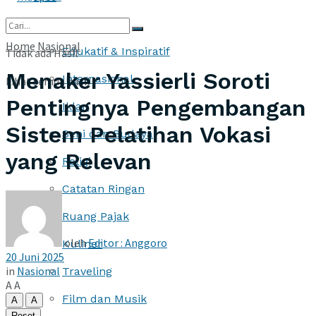
More
Home
Nasional
Edukatif & Inspiratif
Tidak ada Hasil
Menaker Yassierli Soroti
Internasional
Lihat semua hasil
Pentingnya Pengembangan
Iklan
Sistem Pelatihan Vokasi
Seni dan Budaya
yang Relevan
Religi
Catatan Ringan
Ruang Pajak
oleh
Editor : Anggoro
Kuliner
20 Juni 2025
in
Nasional
Traveling
A
A
Film dan Musik
A
A
Reset