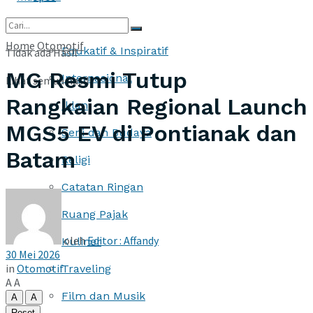
More
Home
Otomotif
Edukatif & Inspiratif
Tidak ada Hasil
MG Resmi Tutup
Internasional
Lihat semua hasil
Rangkaian Regional Launch
Iklan
MGS5 EV di Pontianak dan
Seni dan Budaya
Batam
Religi
Catatan Ringan
Ruang Pajak
oleh
Editor : Affandy
Kuliner
30 Mei 2026
in
Otomotif
Traveling
A
A
Film dan Musik
A
A
Reset