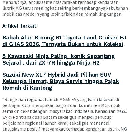
Menurutnya, antusiasme masyarakat terhadap kendaraan
listrik MG terus meningkat seiring berkembangnya kebutuhan
mobilitas modern yang lebih efisien dan ramah lingkungan.
Artikel Terkait
Babah Alun Borong 61 Toyota Land Cruiser FJ
di GIIAS 2026, Ternyata Bukan untuk Koleksi
5 Kawasaki Ninja Paling Ikonik Sepanjang
Sejarah, dari ZX-7R hingga Ninja H2
Suzuki New XL7 Hybrid Jadi Pilihan SUV
Keluarga Hemat, Biaya Servis hingga Pajak
Ramah di Kantong
“Rangkaian regional launch MGS5 EV yang kami lakukan di
berbagai kota merupakan bagian dari komitmen MG untuk
semakin dekat dengan masyarakat Indonesia. Kehadiran MGS5
EV di Pontianak dan Batam sekaligus menjadi penutup
perjalanan regional launch kami, sekaligus menandai
antusiasme positif masyarakat terhadap kendaraan listrik MG