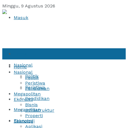
Minggu, 9 Agustus 2026
Masuk
Home
Nasional
Home
Nasional
Politik
Politik
Peristiwa
Peristiwa
Pendidikan
Megapolitan
Pendidikan
Ekonomi
Bisnis
Megapolitan
Infrastruktur
Properti
Ekonomi
Teknologi
Aplikasi