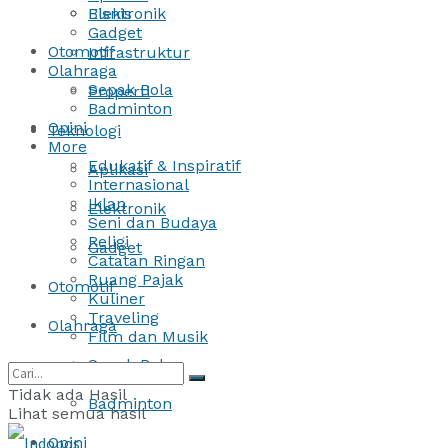
Bisnis
Elektronik
Gadget
Otomotif
Infrastruktur
Olahraga
Sepak Bola
Properti
Badminton
Opini
Teknologi
More
Edukatif & Inspiratif
Aplikasi
Internasional
Iklan
Elektronik
Seni dan Budaya
Religi
Gadget
Catatan Ringan
Ruang Pajak
Otomotif
Kuliner
Traveling
Olahraga
Film dan Musik
Sepak Bola
Tidak ada Hasil
Badminton
Lihat semua hasil
Opini