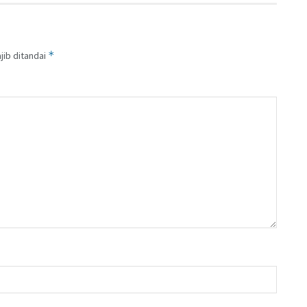
*
jib ditandai