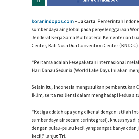
Share on Facebook
koranindopos.com
–
Jakarta
. Pemerintah Indon
sumber daya air global pada penyelenggaraan Worl
Jenderal Kerja Sama Multilateral Kementerian Lua
Center, Bali Nusa Dua Convention Center (BNDCC) 2
“Pertama adalah kesepakatan internasional mela
Hari Danau Sedunia (World Lake Day). Ini akan menja
Selain itu, Indonesia mengusulkan pembentukan Cen
iklim, serta resiliensi dalam menghadapi kedua sit
“Ketiga adalah apa yang dikenal dengan istilah 
sumber daya air secara terintegrasi), khususnya di
dengan pulau-pulau kecil yang sangat banyak da
kecil,” lanjut Tri.