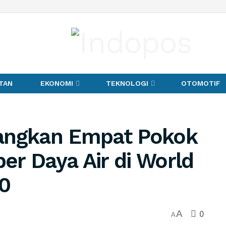
TAN
EKONOMI
TEKNOLOGI
OTOMOTIF
uangkan Empat Pokok
r Daya Air di World
0
0
A
A