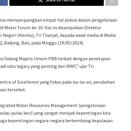
Share on Twitter
esia memperjuangkan empat hal pokok dalam pengelolaan
d Water Forum ke-10. Hal ini disampaikan Direktur
r Negeri (Kemlu), Tri Tharyat, kepada awak media di Media
, Badung, Bali, pada Minggu (19/05/2024).
lui Sidang Majelis Umum PBB terkait dengan penetapan
di satu legacy yang penting dari WWF,” ujar Tri.
tre of Excellence yang fokus pada isu-isu air, perubahan
uasi tersebut.
Integrated Water Resources Management (pengelolaan
 pulau-pulau kecil yang sangat menjadi kepentingan kita
n juga kepentingan negara-negara berkembang kepulauan