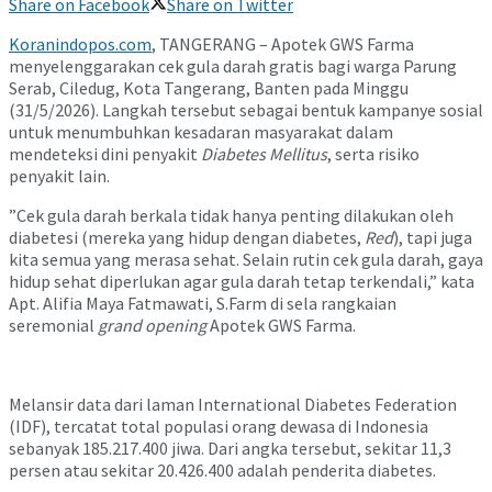
Share on Facebook
Share on Twitter
Koranindopos.com
, TANGERANG – Apotek GWS Farma
menyelenggarakan cek gula darah gratis bagi warga Parung
Serab, Ciledug, Kota Tangerang, Banten pada Minggu
(31/5/2026). Langkah tersebut sebagai bentuk kampanye sosial
untuk menumbuhkan kesadaran masyarakat dalam
mendeteksi dini penyakit
Diabetes Mellitus
, serta risiko
penyakit lain.
”Cek gula darah berkala tidak hanya penting dilakukan oleh
diabetesi (mereka yang hidup dengan diabetes,
Red
), tapi juga
kita semua yang merasa sehat. Selain rutin cek gula darah, gaya
hidup sehat diperlukan agar gula darah tetap terkendali,” kata
Apt. Alifia Maya Fatmawati, S.Farm di sela rangkaian
seremonial
grand opening
Apotek GWS Farma.
Melansir data dari laman International Diabetes Federation
(IDF), tercatat total populasi orang dewasa di Indonesia
sebanyak 185.217.400 jiwa. Dari angka tersebut, sekitar 11,3
persen atau sekitar 20.426.400 adalah penderita diabetes.