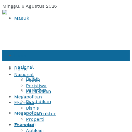
Minggu, 9 Agustus 2026
Masuk
Home
Nasional
Home
Nasional
Politik
Politik
Peristiwa
Peristiwa
Pendidikan
Megapolitan
Pendidikan
Ekonomi
Bisnis
Megapolitan
Infrastruktur
Properti
Ekonomi
Teknologi
Aplikasi