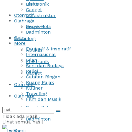
Bisnis
Elektronik
Gadget
Otomotif
Infrastruktur
Olahraga
Sepak Bola
Properti
Badminton
Opini
Teknologi
More
Edukatif & Inspiratif
Aplikasi
Internasional
Iklan
Elektronik
Seni dan Budaya
Religi
Gadget
Catatan Ringan
Ruang Pajak
Otomotif
Kuliner
Traveling
Olahraga
Film dan Musik
Sepak Bola
Tidak ada Hasil
Badminton
Lihat semua hasil
Opini