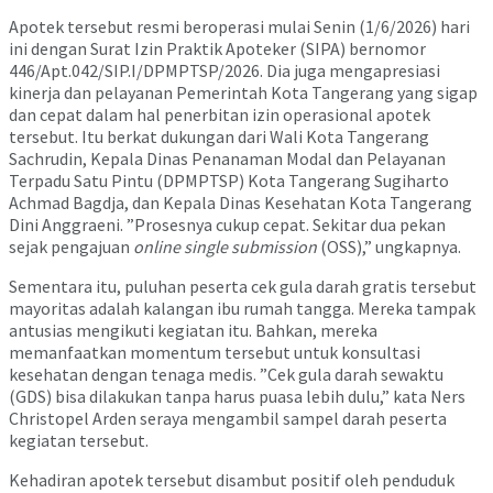
Apotek tersebut resmi beroperasi mulai Senin (1/6/2026) hari
ini dengan Surat Izin Praktik Apoteker (SIPA) bernomor
446/Apt.042/SIP.I/DPMPTSP/2026. Dia juga mengapresiasi
kinerja dan pelayanan Pemerintah Kota Tangerang yang sigap
dan cepat dalam hal penerbitan izin operasional apotek
tersebut. Itu berkat dukungan dari Wali Kota Tangerang
Sachrudin, Kepala Dinas Penanaman Modal dan Pelayanan
Terpadu Satu Pintu (DPMPTSP) Kota Tangerang Sugiharto
Achmad Bagdja, dan Kepala Dinas Kesehatan Kota Tangerang
Dini Anggraeni. ”Prosesnya cukup cepat. Sekitar dua pekan
sejak pengajuan
online single submission
(OSS),” ungkapnya.
Sementara itu, puluhan peserta cek gula darah gratis tersebut
mayoritas adalah kalangan ibu rumah tangga. Mereka tampak
antusias mengikuti kegiatan itu. Bahkan, mereka
memanfaatkan momentum tersebut untuk konsultasi
kesehatan dengan tenaga medis. ”Cek gula darah sewaktu
(GDS) bisa dilakukan tanpa harus puasa lebih dulu,” kata Ners
Christopel Arden seraya mengambil sampel darah peserta
kegiatan tersebut.
Kehadiran apotek tersebut disambut positif oleh penduduk