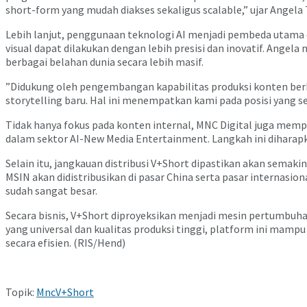
short-form yang mudah diakses sekaligus scalable,” ujar Angela
​Lebih lanjut, penggunaan teknologi AI menjadi pembeda utama 
visual dapat dilakukan dengan lebih presisi dan inovatif. An
berbagai belahan dunia secara lebih masif.
​”Didukung oleh pengembangan kapabilitas produksi konten ber
storytelling baru. Hal ini menempatkan kami pada posisi yang s
​Tidak hanya fokus pada konten internal, MNC Digital juga memp
dalam sektor AI-New Media Entertainment. Langkah ini diharap
​Selain itu, jangkauan distribusi V+Short dipastikan akan semakin
MSIN akan didistribusikan di pasar China serta pasar internasio
sudah sangat besar.
​Secara bisnis, V+Short diproyeksikan menjadi mesin pertumbuhan
yang universal dan kualitas produksi tinggi, platform ini mampu
secara efisien. (RIS/Hend)
Topik:
Mnc
V+Short