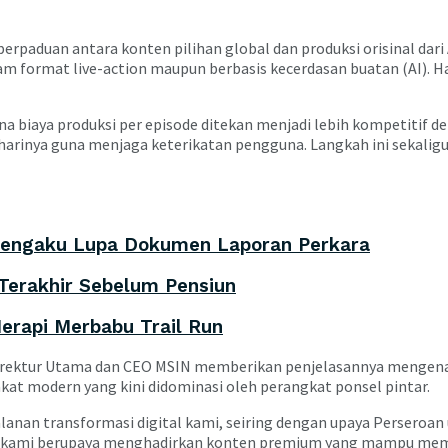
perpaduan antara konten pilihan global dan produksi orisinal dar
lam format live-action maupun berbasis kecerdasan buatan (AI). 
ana biaya produksi per episode ditekan menjadi lebih kompetitif de
p harinya guna menjaga keterikatan pengguna. Langkah ini sekal
 Mengaku Lupa Dokumen Laporan Perkara
Terakhir Sebelum Pensiun
erapi Merbabu Trail Run
Direktur Utama dan CEO MSIN memberikan penjelasannya mengenai t
at modern yang kini didominasi oleh perangkat ponsel pintar.
lanan transformasi digital kami, seiring dengan upaya Perseroa
rt, kami berupaya menghadirkan konten premium yang mampu mem