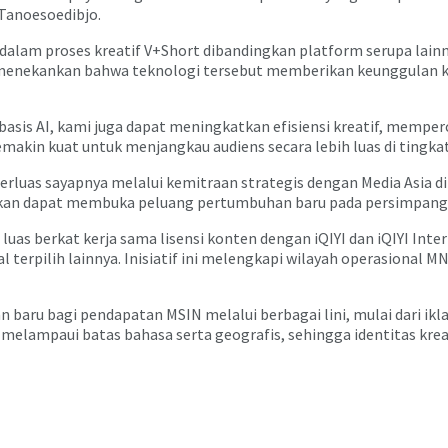
 Tanoesoedibjo.
dalam proses kreatif V+Short dibandingkan platform serupa lain
gela menekankan bahwa teknologi tersebut memberikan keunggulan 
basis AI, kami juga dapat meningkatkan efisiensi kreatif, memp
emakin kuat untuk menjangkau audiens secara lebih luas di tingka
erluas sayapnya melalui kemitraan strategis dengan Media Asia d
kan dapat membuka peluang pertumbuhan baru pada persimpangan 
 luas berkat kerja sama lisensi konten dengan iQIYI dan iQIYI Inte
nal terpilih lainnya. Inisiatif ini melengkapi wilayah operasiona
 baru bagi pendapatan MSIN melalui berbagai lini, mulai dari ikl
 melampaui batas bahasa serta geografis, sehingga identitas krea