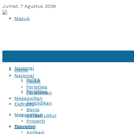
Jumat, 7 Agustus 2026
Masuk
Home
Nasional
Home
Nasional
Politik
Politik
Peristiwa
Peristiwa
Pendidikan
Megapolitan
Pendidikan
Ekonomi
Bisnis
Megapolitan
Infrastruktur
Properti
Ekonomi
Teknologi
Aplikasi