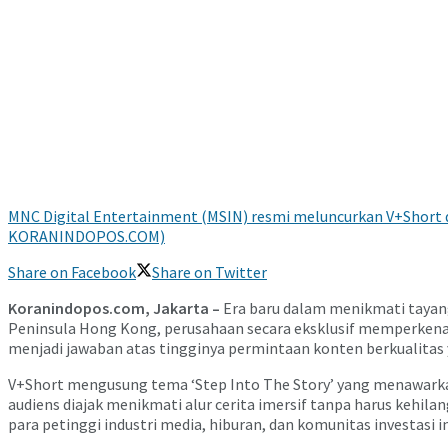
MNC Digital Entertainment (MSIN) resmi meluncurkan V+Short d
KORANINDOPOS.COM)
Share on Facebook
Share on Twitter
​Koranindopos.com, Jakarta –
Era baru dalam menikmati tayang
Peninsula Hong Kong, perusahaan secara eksklusif memperkenal
menjadi jawaban atas tingginya permintaan konten berkualitas 
​V+Short mengusung tema ‘Step Into The Story’ yang menawarka
audiens diajak menikmati alur cerita imersif tanpa harus kehilang
para petinggi industri media, hiburan, dan komunitas investasi i