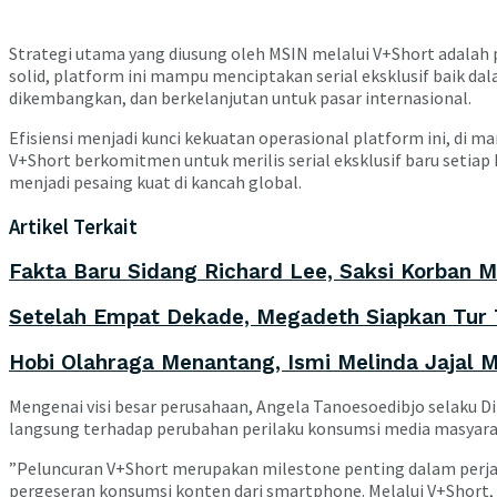
​Strategi utama yang diusung oleh MSIN melalui V+Short adalah 
solid, platform ini mampu menciptakan serial eksklusif baik da
dikembangkan, dan berkelanjutan untuk pasar internasional.
​Efisiensi menjadi kunci kekuatan operasional platform ini, di m
V+Short berkomitmen untuk merilis serial eksklusif baru setia
menjadi pesaing kuat di kancah global.
Artikel Terkait
Fakta Baru Sidang Richard Lee, Saksi Korban
Setelah Empat Dekade, Megadeth Siapkan Tur 
Hobi Olahraga Menantang, Ismi Melinda Jajal M
​Mengenai visi besar perusahaan, Angela Tanoesoedibjo selaku 
langsung terhadap perubahan perilaku konsumsi media masyarak
​”Peluncuran V+Short merupakan milestone penting dalam perja
pergeseran konsumsi konten dari smartphone. Melalui V+Sho