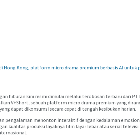
i Hong Kong, platform micro drama premium berbasis AI untuk p
an hiburan kini resmi dimulai melalui terobosan terbaru dari PT
kan V+Short, sebuah platform micro drama premium yang dirancan
yang dapat dikonsumsi secara cepat di tengah kesibukan harian.
n pengalaman menonton interaktif dengan kedalaman emosional m
an kualitas produksi layaknya film layar lebar atau serial televisi
nternasional.