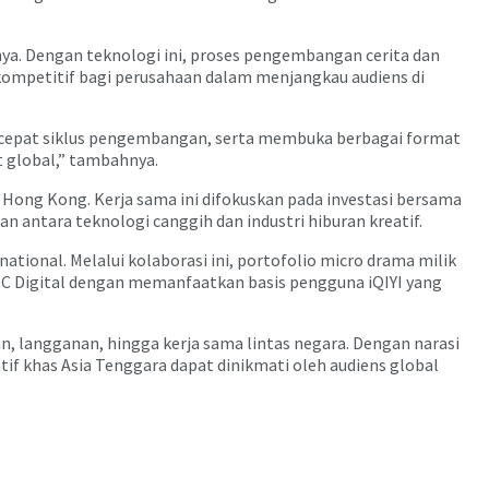
nya. Dengan teknologi ini, proses pengembangan cerita dan
kompetitif bagi perusahaan dalam menjangkau audiens di
ercepat siklus pengembangan, serta membuka berbagai format
t global,” tambahnya.
i Hong Kong. Kerja sama ini difokuskan pada investasi bersama
antara teknologi canggih dan industri hiburan kreatif.
rnational. Melalui kolaborasi ini, portofolio micro drama milik
l MNC Digital dengan memanfaatkan basis pengguna iQIYI yang
an, langganan, hingga kerja sama lintas negara. Dengan narasi
tif khas Asia Tenggara dapat dinikmati oleh audiens global