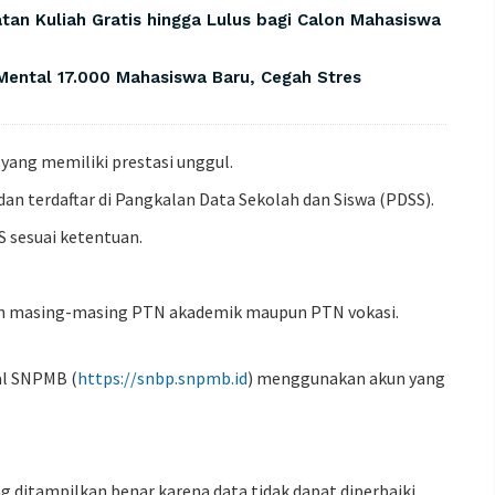
tan Kuliah Gratis hingga Lulus bagi Calon Mahasiswa
 Mental 17.000 Mahasiswa Baru, Cegah Stres
yang memiliki prestasi unggul.
an terdaftar di Pangkalan Data Sekolah dan Siswa (PDSS).
SS sesuai ketentuan.
eh masing-masing PTN akademik maupun PTN vokasi.
al SNPMB (
https://snbp.snpmb.id
) menggunakan akun yang
 ditampilkan benar karena data tidak dapat diperbaiki