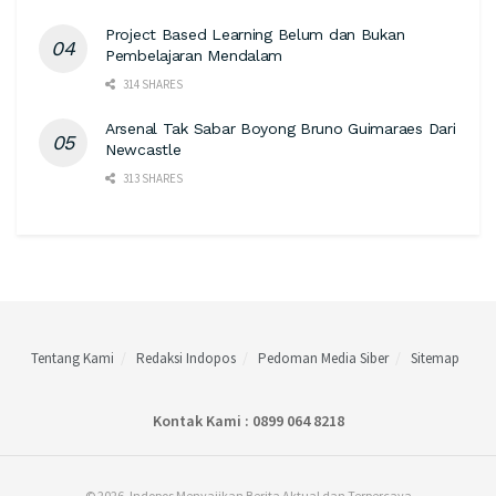
Project Based Learning Belum dan Bukan
Pembelajaran Mendalam
314 SHARES
Arsenal Tak Sabar Boyong Bruno Guimaraes Dari
Newcastle
313 SHARES
Tentang Kami
Redaksi Indopos
Pedoman Media Siber
Sitemap
Kontak Kami : 0899 064 8218
© 2026. Indopos Menyajikan Berita Aktual dan Terpercaya