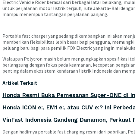
Electric Vehicle Rider berasal dari berbagai latar belakang, mu
untuk perjalanan motor listrik terjauh, rute Jakarta–Bali deng
mampu menempuh tantangan perjalanan panjang.
Portable fast charger yang sedang dikembangkan ini akan menjad
memberikan fleksibilitas lebih besar bagi pengguna, memungkin
peluang baru bagi para pemilik FOX Electric yang ingin melakuk
Walaupun Polytron masih belum mengungkapkan spesifikasi tek
berlangsung dengan fokus pada keamanan, kecepatan pengisian
penting dalam ekosistem kendaraan listrik Indonesia dan memper
Artikel Terkait
Honda Resmi Buka Pemesanan Super-ONE di In
Honda ICON e:, EM1 e:, atau CUV e:? Ini Perbed
VinFast Indonesia Gandeng Danamon, Perkuat 
Dengan hadirnya portable fast charging resmi dari pabrikan, P