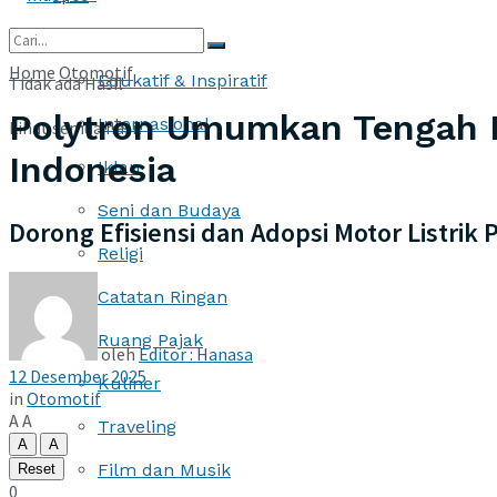
More
Home
Otomotif
Edukatif & Inspiratif
Tidak ada Hasil
Polytron Umumkan Tengah K
Internasional
Lihat semua hasil
Indonesia
Iklan
Seni dan Budaya
Dorong Efisiensi dan Adopsi Motor Listr
Religi
Catatan Ringan
Ruang Pajak
oleh
Editor : Hanasa
12 Desember 2025
Kuliner
in
Otomotif
A
A
Traveling
A
A
Film dan Musik
Reset
0