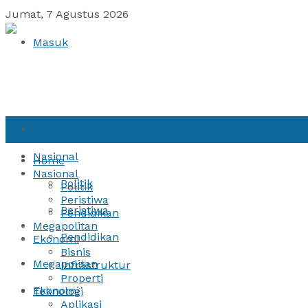
Jumat, 7 Agustus 2026
Masuk
Home
Nasional
Home
Nasional
Politik
Politik
Peristiwa
Peristiwa
Pendidikan
Megapolitan
Pendidikan
Ekonomi
Bisnis
Megapolitan
Infrastruktur
Properti
Ekonomi
Teknologi
Aplikasi