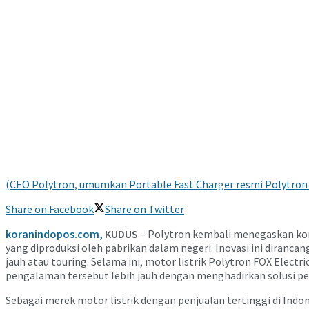
(CEO Polytron, umumkan Portable Fast Charger resmi Polytron
Share on Facebook
Share on Twitter
koranindopos.com,
KUDUS
– Polytron kembali menegaskan kom
yang diproduksi oleh pabrikan dalam negeri. Inovasi ini diran
jauh atau touring. Selama ini, motor listrik Polytron FOX Elec
pengalaman tersebut lebih jauh dengan menghadirkan solusi pen
Sebagai merek motor listrik dengan penjualan tertinggi di Ind