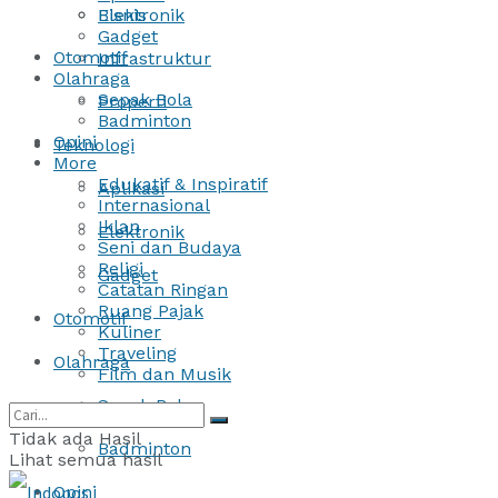
Bisnis
Elektronik
Gadget
Otomotif
Infrastruktur
Olahraga
Sepak Bola
Properti
Badminton
Opini
Teknologi
More
Edukatif & Inspiratif
Aplikasi
Internasional
Iklan
Elektronik
Seni dan Budaya
Religi
Gadget
Catatan Ringan
Ruang Pajak
Otomotif
Kuliner
Traveling
Olahraga
Film dan Musik
Sepak Bola
Tidak ada Hasil
Badminton
Lihat semua hasil
Opini