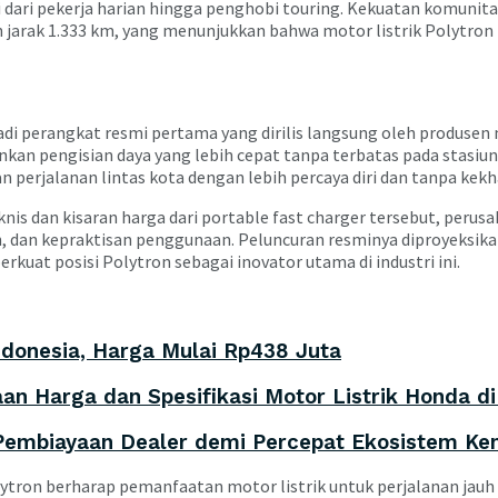
lai dari pekerja harian hingga penghobi touring. Kekuatan komuni
an jarak 1.333 km, yang menunjukkan bahwa motor listrik Polytron
i perangkat resmi pertama yang dirilis langsung oleh produsen mo
kan pengisian daya yang lebih cepat tanpa terbatas pada stasiu
an perjalanan lintas kota dengan lebih percaya diri dan tanpa kek
nis dan kisaran harga dari portable fast charger tersebut, pe
, dan kepraktisan penggunaan. Peluncuran resminya diproyeksika
kuat posisi Polytron sebagai inovator utama di industri ini.
donesia, Harga Mulai Rp438 Juta
aan Harga dan Spesifikasi Motor Listrik Honda di
Pembiayaan Dealer demi Percepat Ekosistem Ken
olytron berharap pemanfaatan motor listrik untuk perjalanan ja