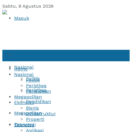
Sabtu, 8 Agustus 2026
Masuk
Home
Nasional
Home
Nasional
Politik
Politik
Peristiwa
Peristiwa
Pendidikan
Megapolitan
Pendidikan
Ekonomi
Bisnis
Megapolitan
Infrastruktur
Properti
Ekonomi
Teknologi
Aplikasi