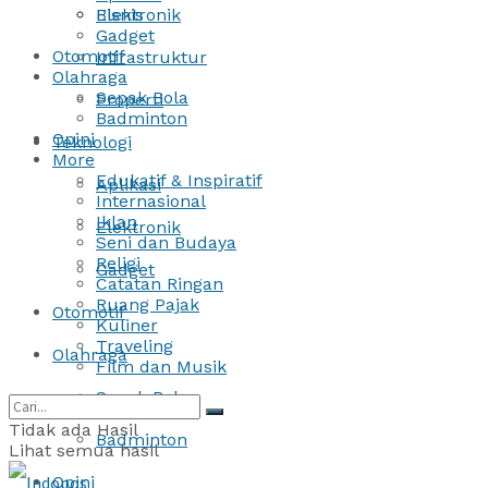
Bisnis
Elektronik
Gadget
Otomotif
Infrastruktur
Olahraga
Sepak Bola
Properti
Badminton
Opini
Teknologi
More
Edukatif & Inspiratif
Aplikasi
Internasional
Iklan
Elektronik
Seni dan Budaya
Religi
Gadget
Catatan Ringan
Ruang Pajak
Otomotif
Kuliner
Traveling
Olahraga
Film dan Musik
Sepak Bola
Tidak ada Hasil
Badminton
Lihat semua hasil
Opini