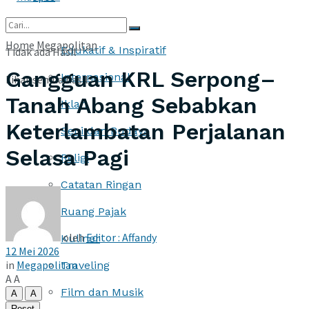
More
Home
Megapolitan
Edukatif & Inspiratif
Tidak ada Hasil
Gangguan KRL Serpong–
Internasional
Lihat semua hasil
Tanah Abang Sebabkan
Iklan
Keterlambatan Perjalanan
Seni dan Budaya
Selasa Pagi
Religi
Catatan Ringan
Ruang Pajak
oleh
Editor : Affandy
Kuliner
12 Mei 2026
in
Megapolitan
Traveling
A
A
Film dan Musik
A
A
Reset