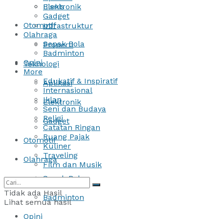
Bisnis
Elektronik
Gadget
Otomotif
Infrastruktur
Olahraga
Sepak Bola
Properti
Badminton
Opini
Teknologi
More
Edukatif & Inspiratif
Aplikasi
Internasional
Iklan
Elektronik
Seni dan Budaya
Religi
Gadget
Catatan Ringan
Ruang Pajak
Otomotif
Kuliner
Traveling
Olahraga
Film dan Musik
Sepak Bola
Tidak ada Hasil
Badminton
Lihat semua hasil
Opini