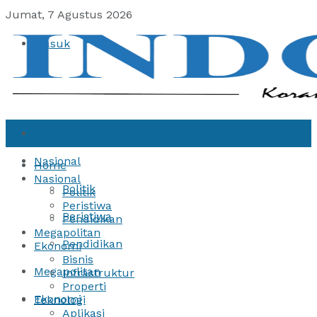
Jumat, 7 Agustus 2026
Masuk
Home
Nasional
Home
Nasional
Politik
Politik
Peristiwa
Peristiwa
Pendidikan
Megapolitan
Pendidikan
Ekonomi
Bisnis
Megapolitan
Infrastruktur
Properti
Ekonomi
Teknologi
Aplikasi