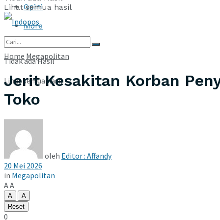
Opini
Lihat semua hasil
More
Home
Megapolitan
Tidak ada Hasil
Jerit Kesakitan Korban Peny
Lihat semua hasil
Toko
oleh
Editor : Affandy
20 Mei 2026
in
Megapolitan
A
A
A
A
Reset
0