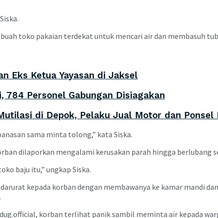
Siska.
sebuah toko pakaian terdekat untuk mencari air dan membasuh tub
n Eks Ketua Yayasan di Jaksel
ni, 784 Personel Gabungan Disiagakan
utilasi di Depok, Pelaku Jual Motor dan Ponsel 
panasan sama minta tolong,” kata Siska.
korban dilaporkan mengalami kerusakan parah hingga berlubang se
oko baju itu,” ungkap Siska.
n darurat kepada korban dengan membawanya ke kamar mandi dan
.
ug.official, korban terlihat panik sambil meminta air kepada warg