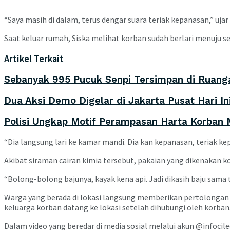
“Saya masih di dalam, terus dengar suara teriak kepanasan,” ujar 
Saat keluar rumah, Siska melihat korban sudah berlari menuju 
Artikel Terkait
Sebanyak 995 Pucuk Senpi Tersimpan di Ruanga
Dua Aksi Demo Digelar di Jakarta Pusat Hari I
Polisi Ungkap Motif Perampasan Harta Korban M
“Dia langsung lari ke kamar mandi. Dia kan kepanasan, teriak ke
Akibat siraman cairan kimia tersebut, pakaian yang dikenakan 
“Bolong-bolong bajunya, kayak kena api. Jadi dikasih baju sama t
Warga yang berada di lokasi langsung memberikan pertolonga
keluarga korban datang ke lokasi setelah dihubungi oleh korban
Dalam video yang beredar di media sosial melalui akun @infociled