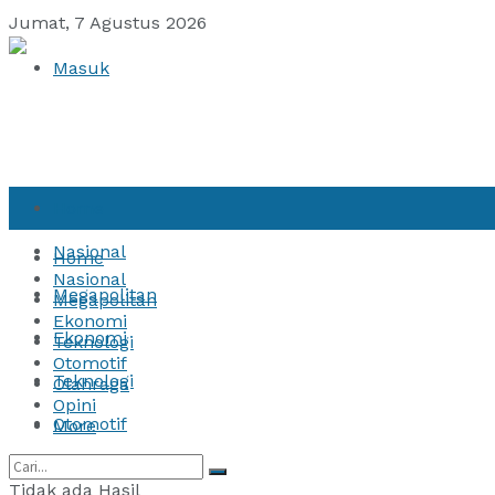
Jumat, 7 Agustus 2026
Masuk
Home
Nasional
Home
Nasional
Megapolitan
Megapolitan
Ekonomi
Ekonomi
Teknologi
Otomotif
Teknologi
Olahraga
Opini
Otomotif
More
Olahraga
Tidak ada Hasil