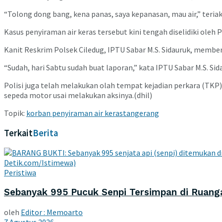
“Tolong dong bang, kena panas, saya kepanasan, mau air,” teria
Kasus penyiraman air keras tersebut kini tengah diselidiki oleh
P
Kanit Reskrim
Polsek Ciledug
,
IPTU Sabar M.S. Sidauruk
, memben
“Sudah, hari Sabtu sudah buat laporan,” kata
IPTU Sabar M.S. Sid
Polisi juga telah melakukan olah tempat kejadian perkara (TK
sepeda motor usai melakukan aksinya.(dhil)
Topik:
korban penyiraman air keras
tangerang
Terkait
Berita
Peristiwa
Sebanyak 995 Pucuk Senpi Tersimpan di Ruanga
oleh
Editor : Memoarto
7 Agustus 2026